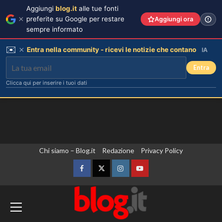
Aggiungi
blog.it
alle tue fonti
preferite su Google per restare
Aggiungi ora
sempre informato
✉️
Entra nella community - ricevi le notizie che contano
IA
Entra
Clicca qui per inserire i tuoi dati
Vai
Chi siamo – Blog.it
Redazione
Privacy Policy
al
contenuto
Facebook
Twitter
Instagram
YouTube