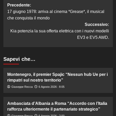
Navigazione
Precedente:
17 giugno 1978: arriva al cinema *Grease*, il musical
articolo
che conquista il mondo
Successivo:
Kia potenzia la sua offerta elettrica con i nuovi modelli
EV3 e EV5 AWD.
Sapevi che…
Montenegro, il premier Spajic “Nessun hub Ue per i
rimpatri sul nostro territorio”
Giuseppe Recca
6 Agosto 2026 : 8:05
Ambasciata d’Albania a Roma “Accordo con l’Italia
rafforza ulteriormente il partenariato strategico”
Giuseppe Recca
6 Agosto 2026 : 2:00