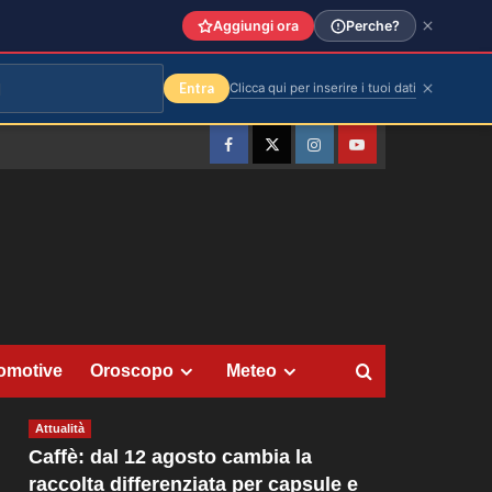
Aggiungi ora
Perche?
Entra
Clicca qui per inserire i tuoi dati
Facebook
Twitter
Instagram
YouTube
omotive
Oroscopo
Meteo
Attualità
Caffè: dal 12 agosto cambia la
raccolta differenziata per capsule e