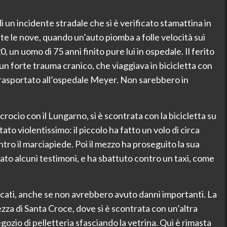
o di un incidente stradale che si è verificato stamattina in
te le nove, quando un’auto piomba a folle velocità sui
 un uomo di 75 anni finito pure lui in ospedale. Il ferito
 forte trauma cranico, che viaggiava in bicicletta con
to trasportato all’ospedale Meyer. Non sarebbero in
ncrocio con il Lungarno, si è scontrata con la bicicletta su
tato violentissimo: il piccolo ha fatto un volo di circa
ntro il marciapiede. Poi il mezzo ha proseguito la sua
ato alcuni testimoni, e ha sbattuto contro un taxi, come
icati, anche se non avrebbero avuto danni importanti. La
ezza di Santa Croce, dove si è scontrata con un’altra
egozio di pelletteria sfasciando la vetrina. Qui è rimasta