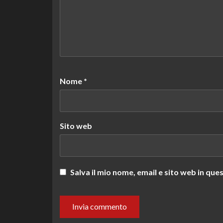
Nome
*
Sito web
Salva il mio nome, email e sito web in q