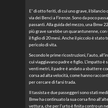
E’ di otto feriti, di cui uno grave, il bilanci
via dei Benci a Firenze. Sono da poco passa
passanti. Alla guida del mezzo, una Bmw 220,
più grave sarebbe un quarantunenne, con un
il figlio di 20 mesi. Anche il piccolo è sta
pericolo di vita.
Secondo le prime ricostruzioni, l’auto, all’i
cui viaggiavano padre e figlio. L’impatto è s
venti metri, il padre è andato a sbattere co
corsa ad alta velocità, come hanno raccont
per cercare di farsi trada.
Il tassista e due passeggeri sono stati med
Bmw ha continuato la sua corsa fino all’alt
vettura, che per l’urto è finita contro un n