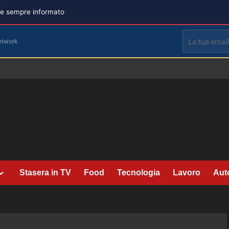
are sempre informato
etwork
Stasera in TV
Food
Tecnologia
Lavoro
Aut