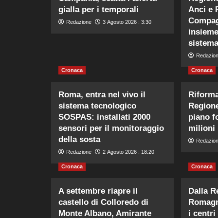
gialla per i temporali
Anci e 
Compag
Redazione
3 Agosto 2026 : 3:30
insieme
sistema
Redazio
Cronaca
Cronaca
Roma, entra nel vivo il
Riforma 
sistema tecnologico
Regione
SOSPAS: installati 2000
piano f
sensori per il monitoraggio
milioni
della sosta
Redazio
Redazione
2 Agosto 2026 : 18:20
Cronaca
Cronaca
A settembre riapre il
Dalla R
castello di Colloredo di
Romagna
Monte Albano, Amirante
i centri