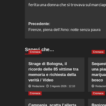
ferita una donna che si trovava sul marciapi
Navigazione
Precedente:
Firenze, piena dell’Arno: notte senza paura
articolo
Sapevi che…
Cronaca
Cronaca
Strage di Bologna, il
Sequest
ricordo delle 85 vittime tra
una pia
memoria e richiesta della
marijua
verità / Video
bosco
Redazione
3 Agosto 2026 : 12:10
Redazio
Cronaca
Cronaca
Campania, scatta l’allerta
Regione