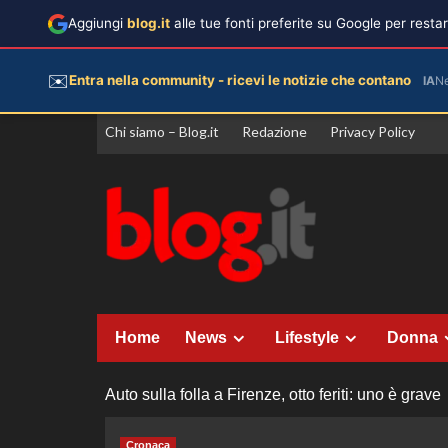
Aggiungi
blog.it
alle tue fonti preferite su Google per rest
✉️
Entra nella community - ricevi le notizie che contano
IA
N
Vai
Chi siamo – Blog.it
Redazione
Privacy Policy
al
contenuto
Home
News
Lifestyle
Donna
Auto sulla folla a Firenze, otto feriti: uno è grave
Cronaca