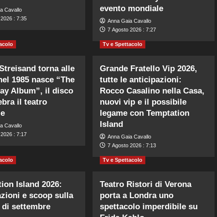
evento mondiale
a Cavallo
2026 : 7:35
Anna Gaia Cavallo
7 Agosto 2026 : 7:27
acolo
Tv e Spettacolo
Streisand torna alle
Grande Fratello Vip 2026,
 nel 1985 nasce “The
tutte le anticipazioni:
y Album”, il disco
Rocco Casalino nella Casa,
bra il teatro
nuovi vip e il possibile
le
legame con Temptation
Island
a Cavallo
2026 : 7:17
Anna Gaia Cavallo
7 Agosto 2026 : 7:13
acolo
Tv e Spettacolo
ion Island 2026:
Teatro Ristori di Verona
azioni e scoop sulla
porta a Londra uno
 di settembre
spettacolo imperdibile su