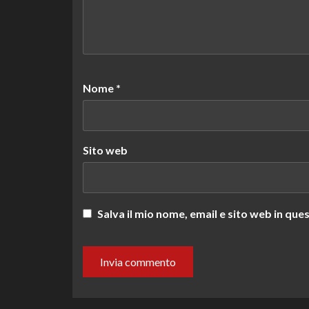
Nome
*
Sito web
Salva il mio nome, email e sito web in q