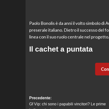
Paolo Bonolis è da anni il volto simbolo di 
preserale italiano. Dietro il successo del
linea con il suo ruolo centrale nel progetto
Il cachet a puntata
Cont
Navigazione
Precedente:
Gf Vip: chi sono i papabili vincitori? Le prime
articolo