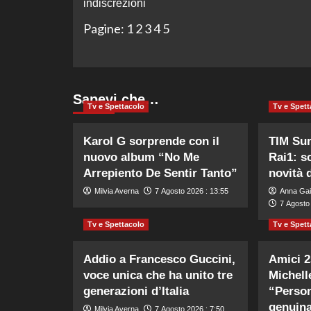
indiscrezioni
Pagine:
1
2
3
4
5
Sapevi che…
Tv e Spettacolo
Tv e Spett
Karol G sorprende con il
TIM Su
nuovo album “No Me
Rai1: sc
Arrepiento De Sentir Tanto”
novità 
Milvia Averna
7 Agosto 2026 : 13:55
Anna Gai
7 Agosto
Tv e Spettacolo
Tv e Spett
Addio a Francesco Guccini,
Amici 25
voce unica che ha unito tre
Michell
generazioni d’Italia
“Person
genuin
Milvia Averna
7 Agosto 2026 : 7:50