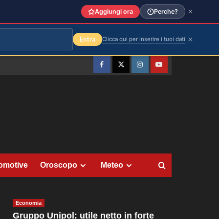
Aggiungi ora
Perche?
Entra
Clicca qui per inserire i tuoi dati
Facebook
Twitter
Instagram
YouTube
omotive
Oroscopo
Meteo
Economia
Gruppo Unipol: utile netto in forte