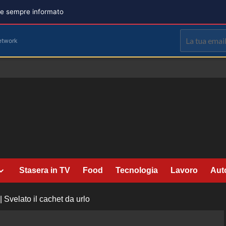
are sempre informato
etwork
Stasera in TV
Food
Tecnologia
Lavoro
Aut
 Svelato il cachet da urlo