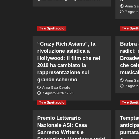
Anna Gai
7 Agosto 
Tv e Spettacolo
Tv e Spett
“Crazy Rich Asians”, la
Barbra 
rivoluzione asiatica a
radici:
Hollywood: il film che nel
Broadwa
2018 ha cambiato la
che cele
rappresentazione sul
musica
grande schermo
Anna Gai
7 Agosto 
Anna Gaia Cavallo
7 Agosto 2026 : 7:23
Tv e Spettacolo
Tv e Spett
Premio Letterario
Temptat
Nazionale ASI: Casa
anticip
Sanremo Writers e
puntata