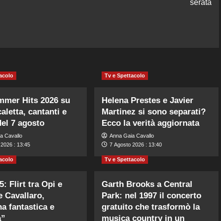
serata
acolo
Tv e Spettacolo
mmer Hits 2026 su
Helena Prestes e Javier
aletta, cantanti e
Martinez si sono separati?
del 7 agosto
Ecco la verità aggiornata
a Cavallo
Anna Gaia Cavallo
 2026 : 13:45
7 Agosto 2026 : 13:40
acolo
Tv e Spettacolo
: Flirt tra Opi e
Garth Brooks a Central
e Cavallaro,
Park: nel 1997 il concerto
a fantastica e
gratuito che trasformò la
a”
musica country in un