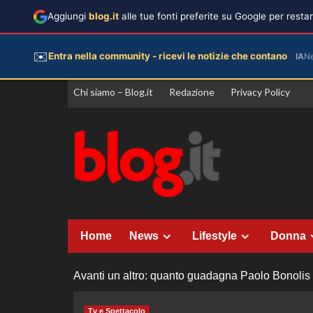
Aggiungi
blog.it
alle tue fonti preferite su Google per rest
✉️
Entra nella community - ricevi le notizie che contano
IA
N
Vai
Chi siamo – Blog.it
Redazione
Privacy Policy
al
contenuto
Home
News
Lifestyle
Donna
Avanti un altro: quanto guadagna Paolo Bonolis |
Tv e Spettacolo