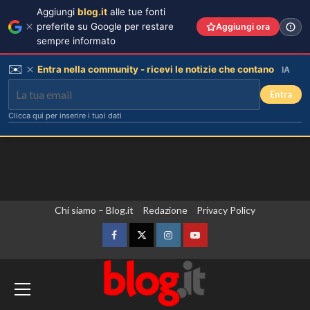
Aggiungi
blog.it
alle tue fonti
preferite su Google per restare
Aggiungi ora
sempre informato
✉️
Entra nella community - ricevi le notizie che contano
IA
Entra
Clicca qui per inserire i tuoi dati
Vai
Chi siamo – Blog.it
Redazione
Privacy Policy
al
contenuto
Facebook
Twitter
Instagram
YouTube