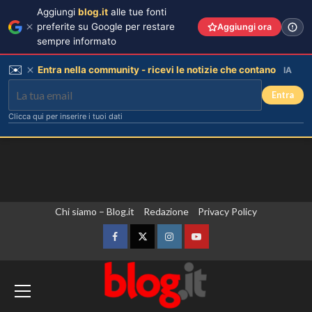
Aggiungi
blog.it
alle tue fonti
preferite su Google per restare
Aggiungi ora
sempre informato
✉️
Entra nella community - ricevi le notizie che contano
IA
Entra
Clicca qui per inserire i tuoi dati
Vai
Chi siamo – Blog.it
Redazione
Privacy Policy
al
contenuto
Facebook
Twitter
Instagram
YouTube