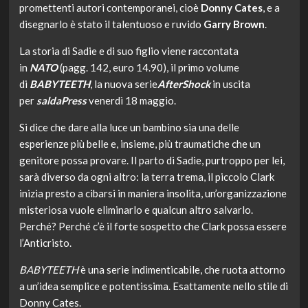
promettenti autori contemporanei, cioè
Donny Cates
, e a
disegnarlo è stato il talentuoso e ruvido
Garry Brown
.
La storia di Sadie e di suo figlio viene raccontata
in
NATO
(pagg. 142, euro 14.90), il primo volume
di
BABYTEETH
, la nuova serie
AfterShock
in uscita
per
saldaPress
venerdì 18 maggio.
Si dice che dare alla luce un bambino sia una delle
esperienze più belle e, insieme, più traumatiche che un
genitore possa provare. Il parto di Sadie, purtroppo per lei,
sarà diverso da ogni altro: la terra trema, il piccolo Clark
inizia presto a cibarsi in maniera insolita, un’organizzazione
misteriosa vuole eliminarlo e qualcun altro salvarlo.
Perché? Perché c’è il forte sospetto che Clark possa essere
l’Anticristo.
BABYTEETH
è una serie indimenticabile, che ruota attorno
a un’idea semplice e potentissima. Esattamente nello stile di
Donny Cates.