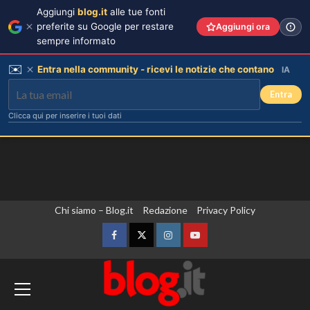
Aggiungi
blog.it
alle tue fonti
preferite su Google per restare
Aggiungi ora
sempre informato
✉️
Entra nella community - ricevi le notizie che contano
IA
Entra
Clicca qui per inserire i tuoi dati
Vai
Chi siamo – Blog.it
Redazione
Privacy Policy
al
contenuto
Facebook
Twitter
Instagram
YouTube