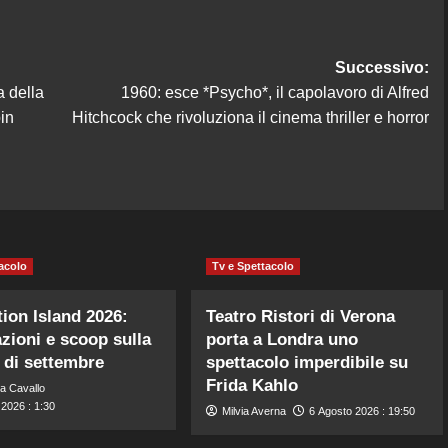
Successivo:
 della
1960: esce *Psycho*, il capolavoro di Alfred
in
Hitchcock che rivoluziona il cinema thriller e horror
acolo
Tv e Spettacolo
ion Island 2026:
Teatro Ristori di Verona
azioni e scoop sulla
porta a Londra uno
 di settembre
spettacolo imperdibile su
Frida Kahlo
a Cavallo
2026 : 1:30
Milvia Averna
6 Agosto 2026 : 19:50