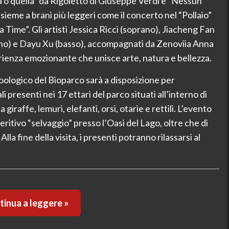
 o quella” da Rigoletto di Giuseppe Verdi e “Nessun
ieme a brani più leggeri come il concerto nel “Pollaio”
Time”. Gli artisti Jessica Ricci (soprano), Jiacheng Fan
no) e Dayu Xu (basso), accompagnati da Zenoviia Anna
ienza emozionante che unisce arte, natura e bellezza.
oologico del Bioparco sarà a disposizione per
i presenti nei 17 ettari del parco situati all’interno di
iraffe, lemuri, elefanti, orsi, otarie e rettili. L’evento
eritivo “selvaggio” presso l’Oasi del Lago, oltre che di
Alla fine della visita, i presenti potranno rilassarsi al
inua a leggere »