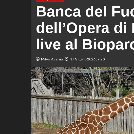
Banca del Fuc
dell’Opera d
live al Biopar
Milvia Averna
17 Giugno 2026 : 7:20