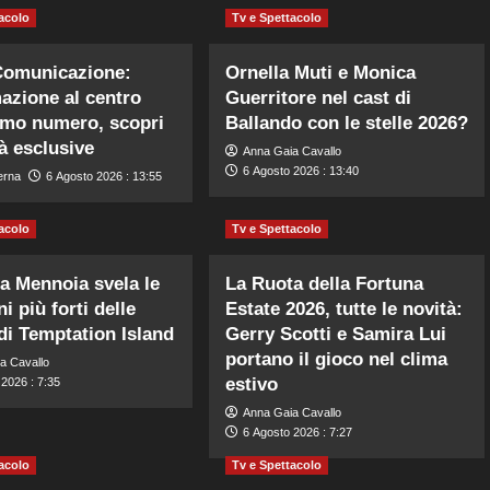
acolo
Tv e Spettacolo
Comunicazione:
Ornella Muti e Monica
mazione al centro
Guerritore nel cast di
timo numero, scopri
Ballando con le stelle 2026?
tà esclusive
Anna Gaia Cavallo
6 Agosto 2026 : 13:40
erna
6 Agosto 2026 : 13:55
acolo
Tv e Spettacolo
la Mennoia svela le
La Ruota della Fortuna
i più forti delle
Estate 2026, tutte le novità:
di Temptation Island
Gerry Scotti e Samira Lui
portano il gioco nel clima
a Cavallo
estivo
2026 : 7:35
Anna Gaia Cavallo
6 Agosto 2026 : 7:27
acolo
Tv e Spettacolo