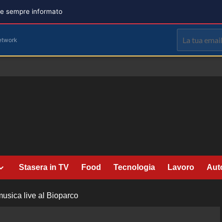
are sempre informato
etwork
Stasera in TV
Food
Tecnologia
Lavoro
Aut
usica live al Bioparco