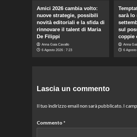
Amici 2026 cambia volto:
Temptat
nuove strategie, possibili
sarà lo 
novità editoriali e la sfida di
settemb
rinnovare il talent di Maria
sul poss
De Filippi
coppie 
Anna Gaia Cavallo
Anna Gai
6 Agosto 2026 : 7:23
6 Agosto 
Lascia un commento
Il tuo indirizzo email non sarà pubblicato.
I camp
Commento
*