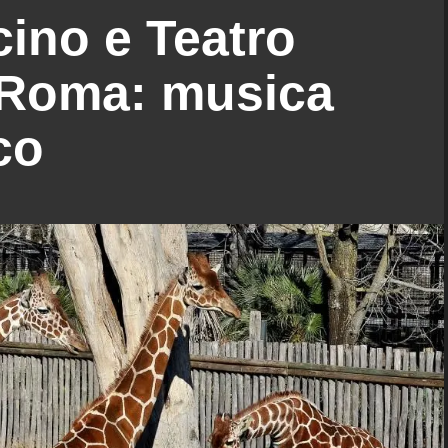
ino e Teatro
i Roma: musica
co