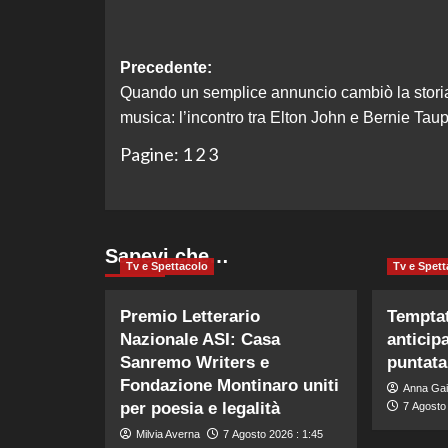
Navigazione
Precedente:
Quando un semplice annuncio cambiò la storia
articolo
musica: l’incontro tra Elton John e Bernie Taup
Pagine:
1
2
3
Sapevi che…
Tv e Spettacolo
Tv e Spett
Premio Letterario
Temptat
Nazionale ASI: Casa
anticip
Sanremo Writers e
puntata
Fondazione Montinaro uniti
Anna Gai
per poesia e legalità
7 Agosto 
Milvia Averna
7 Agosto 2026 : 1:45