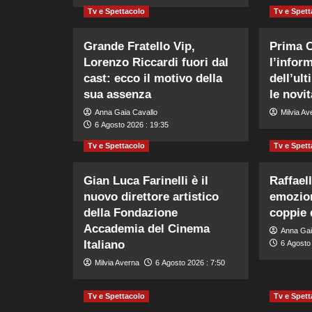
Tv e Spettacolo
Tv e Spett
Grande Fratello Vip,
Prima 
Lorenzo Riccardi fuori dal
l’infor
cast: ecco il motivo della
dell’ul
sua assenza
le novi
Anna Gaia Cavallo
Milvia Av
6 Agosto 2026 : 19:35
Tv e Spettacolo
Tv e Spett
Gian Luca Farinelli è il
Raffael
nuovo direttore artistico
emozion
della Fondazione
coppie 
Accademia del Cinema
Anna Gai
Italiano
6 Agosto 
Milvia Averna
6 Agosto 2026 : 7:50
Tv e Spettacolo
Tv e Spett