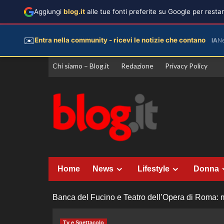
Aggiungi
blog.it
alle tue fonti preferite su Google per rest
✉️
Entra nella community - ricevi le notizie che contano
IA
N
Vai
Chi siamo – Blog.it
Redazione
Privacy Policy
al
contenuto
Home
News
Lifestyle
Donna
Banca del Fucino e Teatro dell’Opera di Roma: m
Tv e Spettacolo