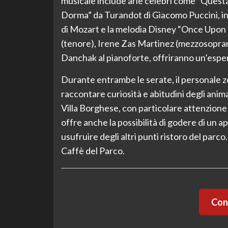
musicale include arie celebri come “Questa
Dorma” da Turandot di Giacomo Puccini, ins
di Mozart e la melodia Disney “Once Upon a 
(tenore), Irene Zas Martinez (mezzosopra
Danchak al pianoforte, offriranno un’esper
Durante entrambe le serate, il personale z
raccontare curiosità e abitudini degli animal
Villa Borghese, con particolare attenzione a g
offre anche la possibilità di godere di un ap
usufruire degli altri punti ristoro del parco. 
Caffè del Parco.
Cont