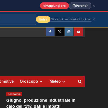
Aggiungi ora
Perche?
Entra
Clicca qui per inserire i tuoi dati
Facebook
Twitter
Instagram
YouTube
omotive
Oroscopo
Meteo
Economia
Giugno, produzione industriale in
calo dell’1%: dati e impatti