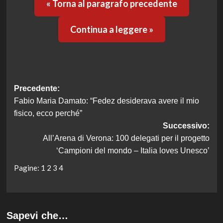
« Torna al paragrafo precedente
Continua a leggere »
Navigazione
Precedente:
Fabio Maria Damato: “Fedez desiderava avere il mio
articolo
fisico, ecco perché”
Successivo:
All’Arena di Verona: 100 delegati per il progetto
‘Campioni del mondo – Italia loves Unesco’
Pagine:
1
2
3
4
Sapevi che…