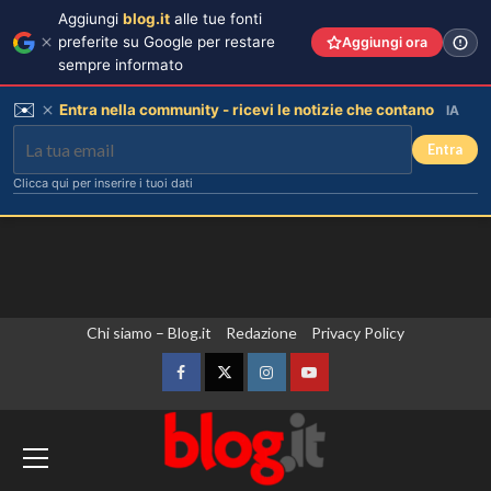
Aggiungi
blog.it
alle tue fonti
preferite su Google per restare
Aggiungi ora
sempre informato
✉️
Entra nella community - ricevi le notizie che contano
IA
Entra
Clicca qui per inserire i tuoi dati
Vai
Chi siamo – Blog.it
Redazione
Privacy Policy
al
contenuto
Facebook
Twitter
Instagram
YouTube