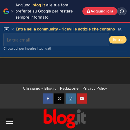
Aggiungi
blog.it
alle tue fonti
preferite su Google per restare
Aggiungi ora
sempre informato
✉️
Entra nella community - ricevi le notizie che contano
IA
Entra
Clicca qui per inserire i tuoi dati
Vai
Chi siamo – Blog.it
Redazione
Privacy Policy
al
contenuto
Facebook
Twitter
Instagram
YouTube