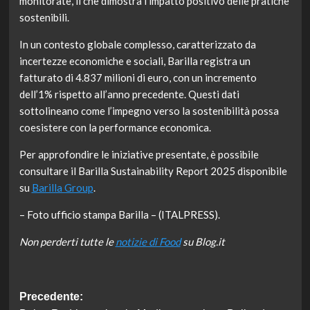
monitorate, il che dimostra l’impatto positivo delle pratiche
sostenibili.
In un contesto globale complesso, caratterizzato da
incertezze economiche e sociali, Barilla registra un
fatturato di 4.837 milioni di euro, con un incremento
dell’1% rispetto all’anno precedente. Questi dati
sottolineano come l’impegno verso la sostenibilità possa
coesistere con la performance economica.
Per approfondire le iniziative presentate, è possibile
consultare il Barilla Sustainability Report 2025 disponibile
su
Barilla Group
.
– Foto ufficio stampa Barilla – (ITALPRESS).
Non perderti tutte le
notizie di Food
su Blog.it
Navigazione
Precedente: