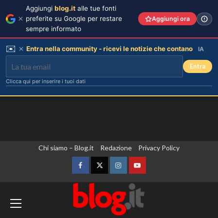
Aggiungi
blog.it
alle tue fonti
preferite su Google per restare
Aggiungi ora
sempre informato
✉️
Entra nella community - ricevi le notizie che contano
IA
Entra
Clicca qui per inserire i tuoi dati
Vai
Chi siamo – Blog.it
Redazione
Privacy Policy
al
contenuto
Facebook
Twitter
Instagram
YouTube