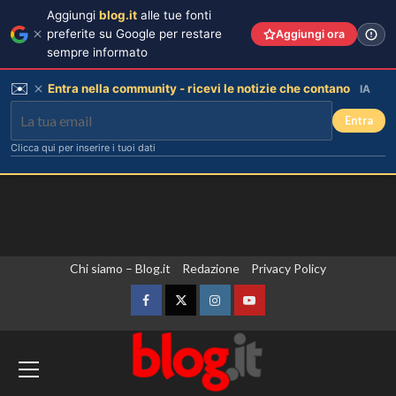
Aggiungi
blog.it
alle tue fonti
preferite su Google per restare
Aggiungi ora
sempre informato
✉️
Entra nella community - ricevi le notizie che contano
IA
Entra
Clicca qui per inserire i tuoi dati
Vai
Chi siamo – Blog.it
Redazione
Privacy Policy
al
contenuto
Facebook
Twitter
Instagram
YouTube