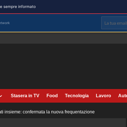
are sempre informato
etwork
Stasera in TV
Food
Tecnologia
Lavoro
Aut
i insieme: confermata la nuova frequentazione