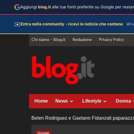
Aggiungi
blog.it
alle tue fonti preferite su Google per rest
✉️
Entra nella community - ricevi le notizie che contano
IA
N
Vai
Chi siamo – Blog.it
Redazione
Privacy Policy
al
contenuto
Home
News
Lifestyle
Donna
Belen Rodriguez e Gaetano Fidanzati paparazzat
Gossip