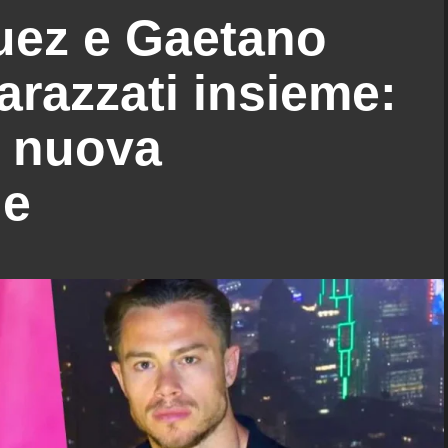
uez e Gaetano
arazzati insieme:
a nuova
ne