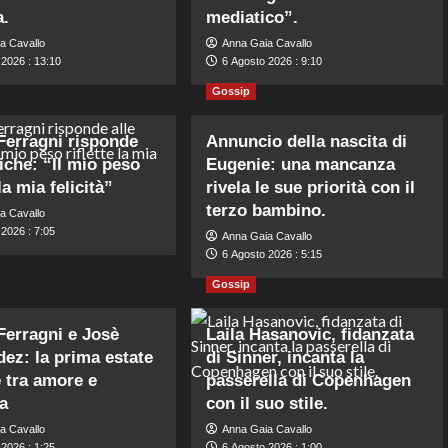
a.
mediatico”.
a Cavallo
Anna Gaia Cavallo
 2026 : 13:10
6 Agosto 2026 : 9:10
Gossip
Ferragni risponde
Annuncio della nascita di
tiche: “Il mio peso
Eugenie: una mancanza
 la mia felicità”
rivela le sue priorità con il
terzo bambino.
a Cavallo
2026 : 7:05
Anna Gaia Cavallo
6 Agosto 2026 : 5:15
Gossip
Ferragni e Josè
Laila Hasanovic, fidanzata
ez: la prima estate
di Sinner, incanta la
 tra amore e
passerella di Copenhagen
ta
con il suo stile.
a Cavallo
Anna Gaia Cavallo
2026 : 1:25
6 Agosto 2026 : 1:00