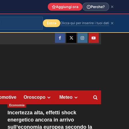
Aggiungi ora
Perche?
Entra
Clicca qui per inserire i tuoi dati
Facebook
Twitter
Instagram
YouTube
omotive
Oroscopo
Meteo
Economia
Incertezza alta, effetti shock
energetico ancora in arrivo
sull’economia europea secondo la