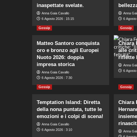
inaspettate svelate.
bellezz
Anna Gaia Cavallo
Anna Gai
6 Agosto 2026 : 15:15
6 Agosto
Gossip
Gossip
Matteo Santoro conquista
Chiara 
oro e bronzo agli Europei
alle cri
Nuoto 2026: doppia
riflette
impresa storica
Anna Gai
6 Agosto 
Anna Gaia Cavallo
6 Agosto 2026 : 7:30
Gossip
Gossip
Temptation Island: Diretta
Chiara 
della nona puntata, tutte le
Hernand
emozioni e i colpi di scena!
insieme
rinasci
Anna Gaia Cavallo
6 Agosto 2026 : 3:10
Anna Gai
6 Agosto 