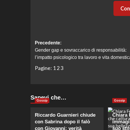
Cont
Navigazione
Precedente:
Gender gap e sovraccarico di responsabilità:
articolo
l’impatto psicologico tra lavoro e vita domestic
Pagine:
1
2
3
Sapevi che…
Gossip
Gossip
Riccardo Guarnieri chiude
Chiara 
con Sabrina dopo il falò
immagin
con Giovanni: verità
suo stil