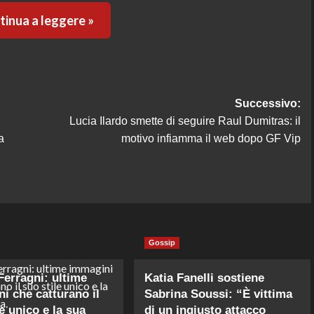
inua a leggere »
Successivo:
Lucia Ilardo smette di seguire Raul Dumitras: il
a
motivo infiamma il web dopo GF Vip
Gossip
Ferragni: ultime
Katia Fanelli sostiene
i che catturano il
Sabrina Soussi: “È vittima
e unico e la sua
di un ingiusto attacco