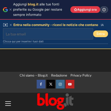
Aggiungi
blog.it
alle tue fonti
preferite su Google per restare
Aggiungi ora
sempre informato
✉️
Entra nella community - ricevi le notizie che contano
IA
Entra
Clicca qui per inserire i tuoi dati
Vai
Chi siamo – Blog.it
Redazione
Privacy Policy
al
contenuto
Facebook
Twitter
Instagram
YouTube