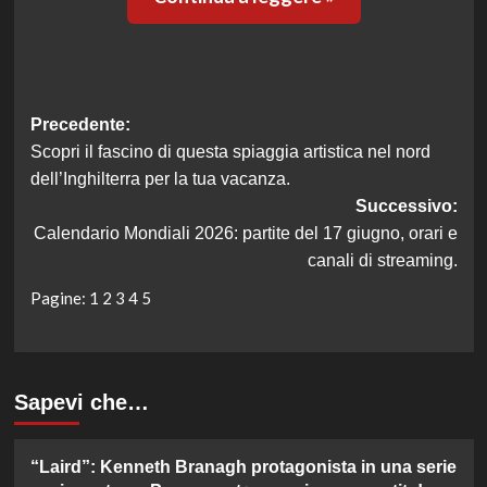
Navigazione
Precedente:
Scopri il fascino di questa spiaggia artistica nel nord
articolo
dell’Inghilterra per la tua vacanza.
Successivo:
Calendario Mondiali 2026: partite del 17 giugno, orari e
canali di streaming.
Pagine:
1
2
3
4
5
Sapevi che…
“Laird”: Kenneth Branagh protagonista in una serie