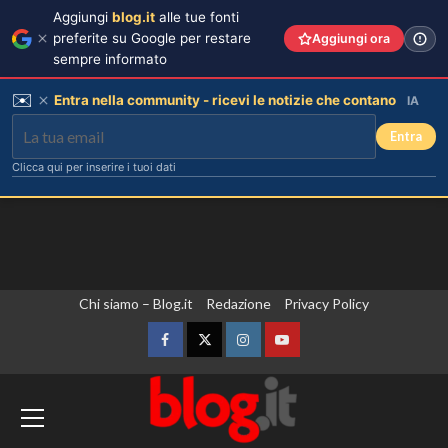
Aggiungi
blog.it
alle tue fonti
preferite su Google per restare
Aggiungi ora
sempre informato
✉️
Entra nella community - ricevi le notizie che contano
IA
Entra
Clicca qui per inserire i tuoi dati
Vai
Chi siamo – Blog.it
Redazione
Privacy Policy
al
contenuto
Facebook
Twitter
Instagram
YouTube