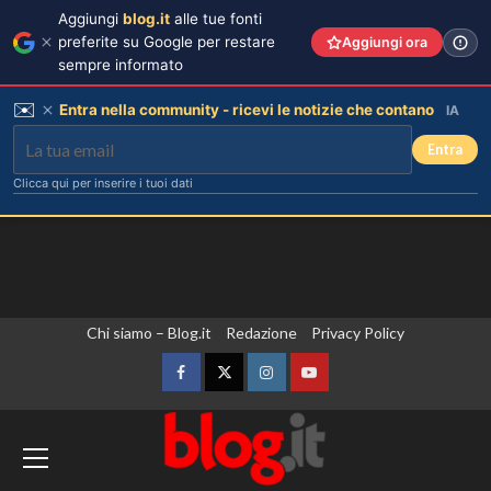
Aggiungi
blog.it
alle tue fonti
preferite su Google per restare
Aggiungi ora
sempre informato
✉️
Entra nella community - ricevi le notizie che contano
IA
Entra
Clicca qui per inserire i tuoi dati
Vai
Chi siamo – Blog.it
Redazione
Privacy Policy
al
contenuto
Facebook
Twitter
Instagram
YouTube