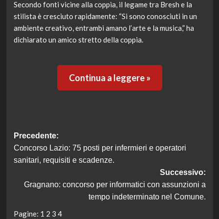
Secondo fonti vicine alla coppia, il legame tra Bresh e la
stilista è cresciuto rapidamente: “Si sono conosciuti in un
ambiente creativo, entrambi amano l’arte e la musica,” ha
dichiarato un amico stretto della coppia.
Continua a leggere »
Navigazione
Precedente:
Concorso Lazio: 75 posti per infermieri e operatori
articolo
sanitari, requisiti e scadenze.
Successivo:
Gragnano: concorso per informatici con assunzioni a
tempo indeterminato nel Comune.
Pagine:
1
2
3
4