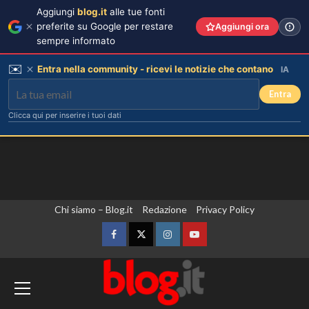
Aggiungi
blog.it
alle tue fonti
preferite su Google per restare
Aggiungi ora
sempre informato
✉️
Entra nella community - ricevi le notizie che contano
IA
Entra
Clicca qui per inserire i tuoi dati
Vai
Chi siamo – Blog.it
Redazione
Privacy Policy
al
contenuto
Facebook
Twitter
Instagram
YouTube