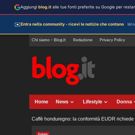
Aggiungi
blog.it
alle tue fonti preferite su Google per rest
✉️
Entra nella community - ricevi le notizie che contano
IA
N
Vai
Chi siamo – Blog.it
Redazione
Privacy Policy
al
contenuto
Home
News
Lifestyle
Donna
Caffè honduregno: la conformità EUDR richiede ca
Green