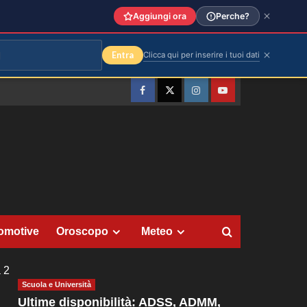
Aggiungi ora
Perche?
Entra
Clicca qui per inserire i tuoi dati
Facebook
Twitter
Instagram
YouTube
omotive
Oroscopo
Meteo
 2
Scuola e Università
Ultime disponibilità: ADSS, ADMM,