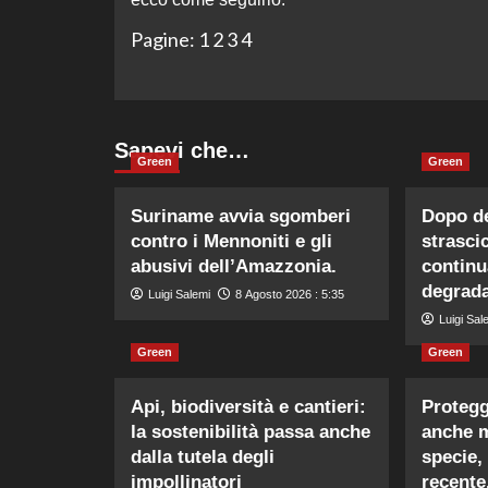
Pagine:
1
2
3
4
Sapevi che…
Green
Green
Suriname avvia sgomberi
Dopo de
contro i Mennoniti e gli
strasci
abusivi dell’Amazzonia.
continu
degrada
Luigi Salemi
8 Agosto 2026 : 5:35
Luigi Sal
Green
Green
Api, biodiversità e cantieri:
Protegg
la sostenibilità passa anche
anche m
dalla tutela degli
specie,
impollinatori
recente