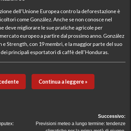
zione dell’Unione Europea contro la deforestazione è
gricoltori come González. Anche se non conosce nel
e deve migliorare le sue pratiche agricole per
il mercato europeo a partire dal prossimo anno. González
 e Strength, con 19 membri, e la maggior parte del suo
ei principali esportatori di caffè dell’Honduras.
ecedente
Continua a leggere »
Successivo:
mputex:
Previsioni meteo a lungo termine: tendenze
climatiche per la prima metà di giugno.