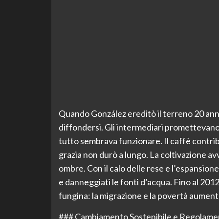
Quando González ereditò il terreno 20 anni 
diffondersi. Gli intermediari promettevano 
tutto sembrava funzionare. Il caffè contribu
grazia non durò a lungo. La coltivazione av
ombre. Con il calo delle rese e l’espansione
e danneggiati le fonti d’acqua. Fino al 2012,
fungina: la migrazione e la povertà aumen
### Cambiamento Sostenibile e Regolame