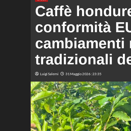
Caffè hondur
conformità E
cambiamenti n
tradizionali de
Luigi Salemi
31 Maggio 2026 : 23:35