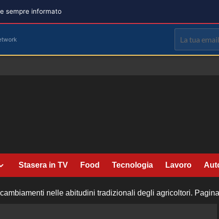
are sempre informato
etwork
Stasera in TV
Food
Tecnologia
Lavoro
Aut
mbiamenti nelle abitudini tradizionali degli agricoltori.
Pagina