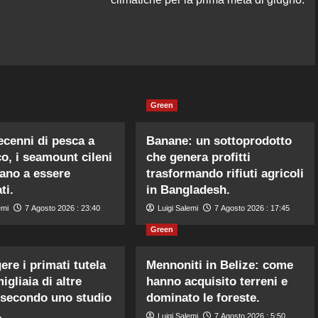
Green
cenni di pesca a
Banane: un sottoprodotto
co, i seamount cileni
che genera profitti
ano a essere
trasformando rifiuti agricoli
ti.
in Bangladesh.
emi
7 Agosto 2026 : 23:40
Luigi Salemi
7 Agosto 2026 : 17:45
Green
ere i primati tutela
Mennoniti in Belize: come
igliaia di altre
hanno acquisito terreni e
 secondo uno studio
dominato le foreste.
.
Luigi Salemi
7 Agosto 2026 : 5:50