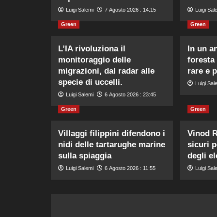
Luigi Salemi
7 Agosto 2026 : 14:15
Luigi Sal
Green
Green
L’IA rivoluziona il
In un a
monitoraggio delle
foresta
migrazioni, dal radar alle
rare e 
specie di uccelli.
Luigi Sal
Luigi Salemi
6 Agosto 2026 : 23:45
Green
Green
Villaggi filippini difendono i
Vinod R
nidi delle tartarughe marine
sicuri 
sulla spiaggia
degli el
Luigi Salemi
6 Agosto 2026 : 11:55
Luigi Sal