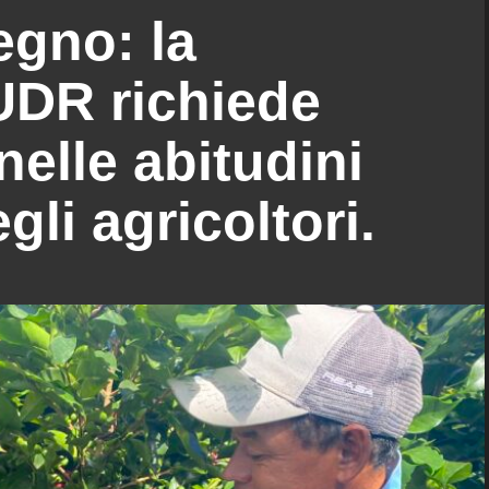
egno: la
UDR richiede
elle abitudini
gli agricoltori.