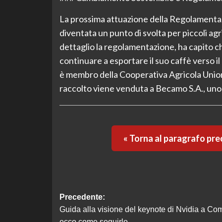
La prossima attuazione della Regolamenta
diventata un punto di svolta per piccoli a
dettaglio la regolamentazione, ha capito ch
continuare a esportare il suo caffè verso 
è membro della Cooperativa Agricola Union
raccolto viene venduta a Becamo S.A., uno d
« Torna al paragrafo pr
Navigazione
Precedente:
Guida alla visione del keynote di Nvidia a Co
articolo
ecco come seguirlo.