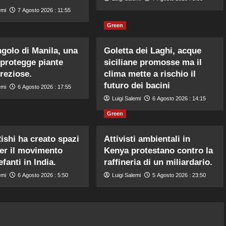
emi
7 Agosto 2026 : 11:55
Green
ngolo di Manila, una
Goletta dei Laghi, acque
 protegge piante
siciliane promosse ma il
preziose.
clima mette a rischio il
futuro dei bacini
emi
6 Agosto 2026 : 17:55
Luigi Salemi
6 Agosto 2026 : 14:15
Green
ishi ha creato spazi
Attivisti ambientali in
per il movimento
Kenya protestano contro la
efanti in India.
raffineria di un miliardario.
emi
6 Agosto 2026 : 5:50
Luigi Salemi
5 Agosto 2026 : 23:50