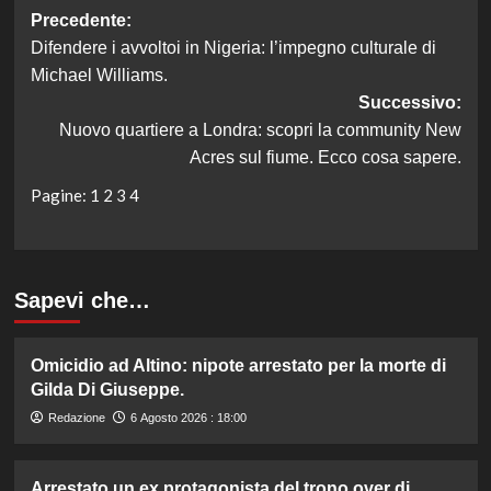
Navigazione
Precedente:
Difendere i avvoltoi in Nigeria: l’impegno culturale di
articolo
Michael Williams.
Successivo:
Nuovo quartiere a Londra: scopri la community New
Acres sul fiume. Ecco cosa sapere.
Pagine:
1
2
3
4
Sapevi che…
Omicidio ad Altino: nipote arrestato per la morte di
Gilda Di Giuseppe.
Redazione
6 Agosto 2026 : 18:00
Arrestato un ex protagonista del trono over di