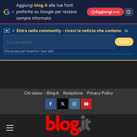
Aggiungi
blog.it
alle tue fonti
preferite su Google per restare
Aggiungi ora
sempre informato
✉️
Entra nella community - ricevi le notizie che contano
IA
Entra
Clicca qui per inserire i tuoi dati
Vai
Chi siamo – Blog.it
Redazione
Privacy Policy
al
contenuto
Facebook
Twitter
Instagram
YouTube