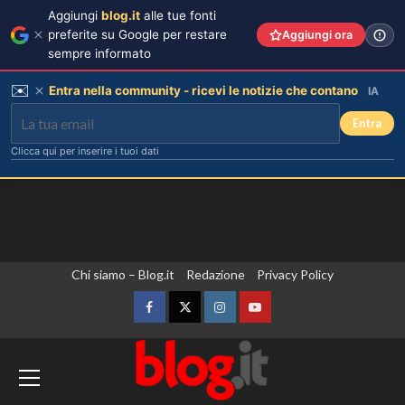
Aggiungi
blog.it
alle tue fonti
preferite su Google per restare
Aggiungi ora
sempre informato
✉️
Entra nella community - ricevi le notizie che contano
IA
Entra
Clicca qui per inserire i tuoi dati
Vai
Chi siamo – Blog.it
Redazione
Privacy Policy
al
contenuto
Facebook
Twitter
Instagram
YouTube