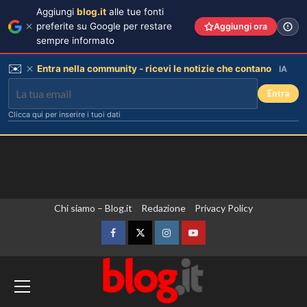
Aggiungi
blog.it
alle tue fonti
preferite su Google per restare
Aggiungi ora
sempre informato
✉️
Entra nella community - ricevi le notizie che contano
IA
Entra
Clicca qui per inserire i tuoi dati
Vai
Chi siamo – Blog.it
Redazione
Privacy Policy
al
contenuto
Facebook
Twitter
Instagram
YouTube