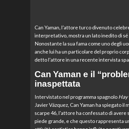
Can Yaman, l’attore turco divenuto celebre a
interpretativo, mostra un lato inedito di sé r
Nonostante la sua fama come uno degli uomi
anche lui ha un particolare del proprio c
detto l’attore in una recente intervista sp
Can Yaman e il “proble
inaspettata
Intervistato nel programma spagnolo
Hay 
Javier Vázquez, Can Yaman ha spiegato il m
scarpe 46, l’attore ha confessato di avere s
piede grande, e che questo rappresenta un p
attività cestistica hanno influito negativam