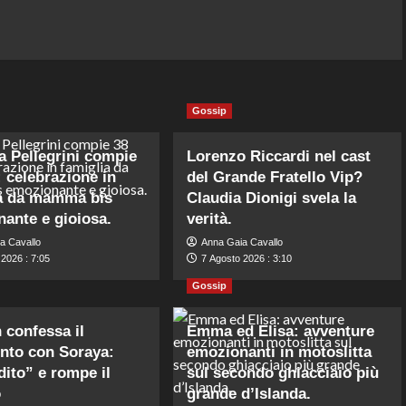
Gossip
a Pellegrini compie
Lorenzo Riccardi nel cast
: celebrazione in
del Grande Fratello Vip?
ia da mamma bis
Claudia Dionigi svela la
ante e gioiosa.
verità.
a Cavallo
Anna Gaia Cavallo
2026 : 7:05
7 Agosto 2026 : 3:10
Gossip
n confessa il
Emma ed Elisa: avventure
nto con Soraya:
emozionanti in motoslitta
dito” e rompe il
sul secondo ghiacciaio più
o
grande d’Islanda.