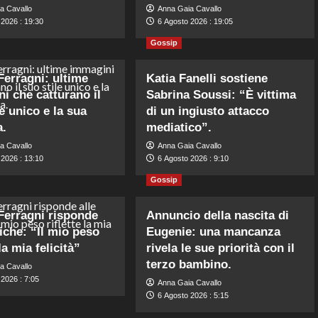
a Cavallo
Anna Gaia Cavallo
 2026 : 19:30
6 Agosto 2026 : 19:05
Gossip
Ferragni: ultime
Katia Fanelli sostiene
i che catturano il
Sabrina Soussi: “È vittima
e unico e la sua
di un ingiusto attacco
a.
mediatico”.
a Cavallo
Anna Gaia Cavallo
 2026 : 13:10
6 Agosto 2026 : 9:10
Gossip
Ferragni risponde
Annuncio della nascita di
tiche: “Il mio peso
Eugenie: una mancanza
 la mia felicità”
rivela le sue priorità con il
terzo bambino.
a Cavallo
2026 : 7:05
Anna Gaia Cavallo
6 Agosto 2026 : 5:15