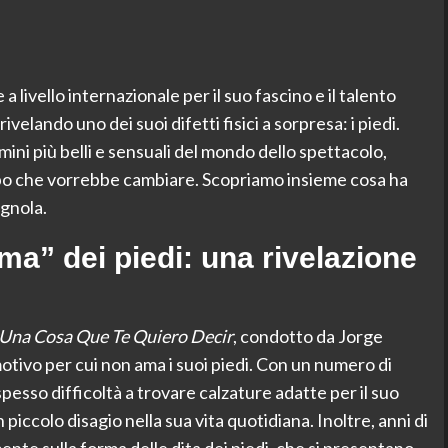
 livello internazionale per il suo fascino e il talento
ivelando uno dei suoi difetti fisici a sorpresa: i piedi.
ni più belli e sensuali del mondo dello spettacolo,
orpo che vorrebbe cambiare. Scopriamo insieme cosa ha
agnola.
ma” dei piedi: una rivelazione
Una Cosa Que Te Quiero Decir
, condotto da Jorge
otivo per cui non ama i suoi piedi. Con un numero di
pesso difficoltà a trovare calzature adatte per il suo
iccolo disagio nella sua vita quotidiana. Inoltre, anni di
ente sulla forma delle dita dei piedi, che si presentano