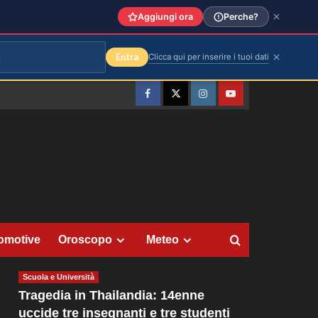
Aggiungi ora
Perche?
Entra
Clicca qui per inserire i tuoi dati
Facebook
Twitter
Instagram
YouTube
omotive
Oroscopo
Meteo
Scuola e Università
Tragedia in Thailandia: 14enne
uccide tre insegnanti e tre studenti