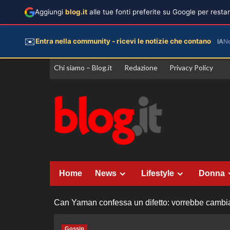
Aggiungi
blog.it
alle tue fonti preferite su Google per rest
✉️
Entra nella community - ricevi le notizie che contano
IA
N
Vai
Chi siamo – Blog.it
Redazione
Privacy Policy
al
contenuto
Home
News
Lifestyle
Donna
Can Yaman confessa un difetto: vorrebbe cambiar
Gossip