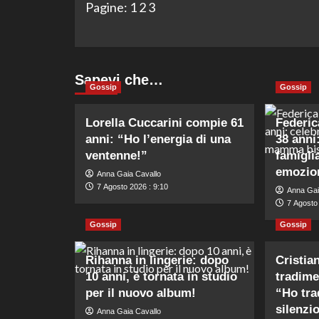
Pagine:
1
2
3
Sapevi che…
Gossip
Gossip
Lorella Cuccarini compie 61
Federic
anni: “Ho l’energia di una
38 anni
ventenne!”
famigl
emozion
Anna Gaia Cavallo
7 Agosto 2026 : 9:10
Anna Gai
7 Agosto 
Gossip
Gossip
Rihanna in lingerie: dopo
Cristia
10 anni, è tornata in studio
tradime
per il nuovo album!
“Ho tra
silenzi
Anna Gaia Cavallo