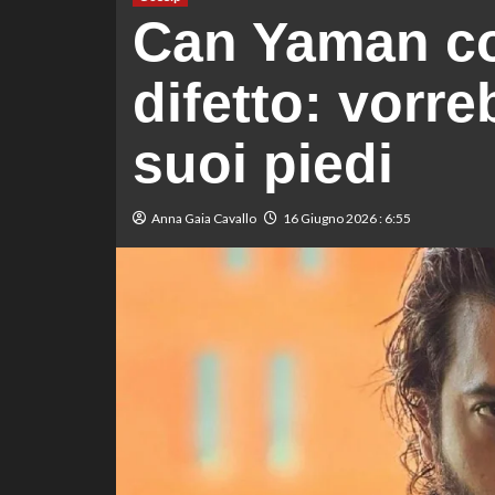
Can Yaman c
difetto: vorr
suoi piedi
Anna Gaia Cavallo
16 Giugno 2026 : 6:55