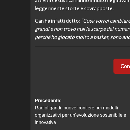
leggermente storte e sovrapposte.
Can ha infatti detto:
“Cosa vorrei cambiare
grandi e non trovo mai le scarpe del numero
perché ho giocato molto a basket, sono anc
Cont
Navigazione
Precedente:
Radioligandi: nuove frontiere nei modelli
articolo
organizzativi per un’evoluzione sostenibile e
innovativa