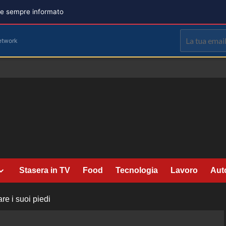
are sempre informato
etwork
Stasera in TV
Food
Tecnologia
Lavoro
Aut
e i suoi piedi