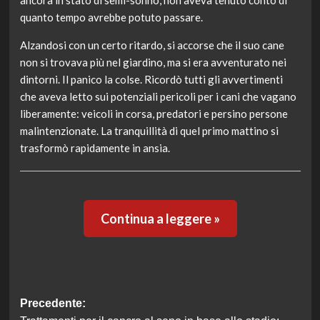
ancora in stato di semi-sonno, non aveva tenuto conto di
quanto tempo avrebbe potuto passare.
Alzandosi con un certo ritardo, si accorse che il suo cane
non si trovava più nel giardino, ma si era avventurato nei
dintorni. Il panico la colse. Ricordò tutti gli avvertimenti
che aveva letto sui potenziali pericoli per i cani che vagano
liberamente: veicoli in corsa, predatori e persino persone
malintenzionate. La tranquillità di quel primo mattino si
trasformò rapidamente in ansia.
Continua a leggere »
Navigazione
Precedente: