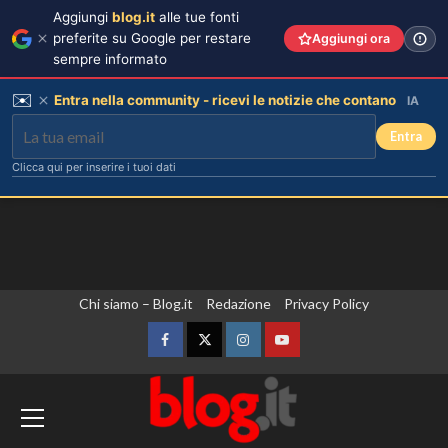
Aggiungi
blog.it
alle tue fonti
preferite su Google per restare
Aggiungi ora
sempre informato
✉️
Entra nella community - ricevi le notizie che contano
IA
Entra
Clicca qui per inserire i tuoi dati
Vai
Chi siamo – Blog.it
Redazione
Privacy Policy
al
contenuto
Facebook
Twitter
Instagram
YouTube