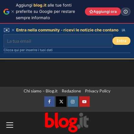
Aggiungi
blog.it
alle tue fonti
preferite su Google per restare
Aggiungi ora
sempre informato
✉️
Entra nella community - ricevi le notizie che contano
IA
Entra
Clicca qui per inserire i tuoi dati
Vai
Chi siamo – Blog.it
Redazione
Privacy Policy
al
contenuto
Facebook
Twitter
Instagram
YouTube