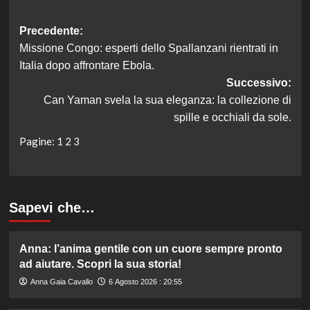
Navigazione
Precedente:
Missione Congo: esperti dello Spallanzani rientrati in
articolo
Italia dopo affrontare Ebola.
Successivo:
Can Yaman svela la sua eleganza: la collezione di
spille e occhiali da sole.
Pagine:
1
2
3
Sapevi che…
Anna: l’anima gentile con un cuore sempre pronto
ad aiutare. Scopri la sua storia!
Anna Gaia Cavallo
6 Agosto 2026 : 20:55