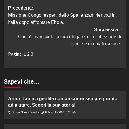
Navigazione
Precedente:
Missione Congo: esperti dello Spallanzani rientrati in
articolo
Italia dopo affrontare Ebola.
Successivo:
Can Yaman svela la sua eleganza: la collezione di
spille e occhiali da sole.
Pagine:
1
2
3
Sapevi che…
Anna: l’anima gentile con un cuore sempre pronto
ad aiutare. Scopri la sua storia!
Anna Gaia Cavallo
6 Agosto 2026 : 20:55