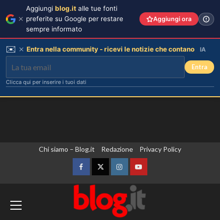
Aggiungi
blog.it
alle tue fonti
preferite su Google per restare
Aggiungi ora
sempre informato
✉️
Entra nella community - ricevi le notizie che contano
IA
Entra
Clicca qui per inserire i tuoi dati
Vai
Chi siamo – Blog.it
Redazione
Privacy Policy
al
contenuto
Facebook
Twitter
Instagram
YouTube