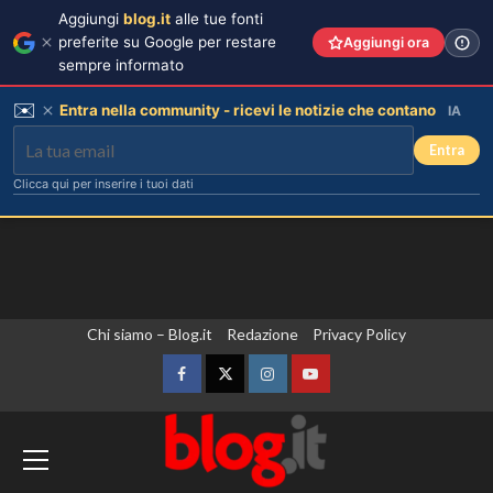
Aggiungi
blog.it
alle tue fonti
preferite su Google per restare
Aggiungi ora
sempre informato
✉️
Entra nella community - ricevi le notizie che contano
IA
Entra
Clicca qui per inserire i tuoi dati
Vai
Chi siamo – Blog.it
Redazione
Privacy Policy
al
contenuto
Facebook
Twitter
Instagram
YouTube