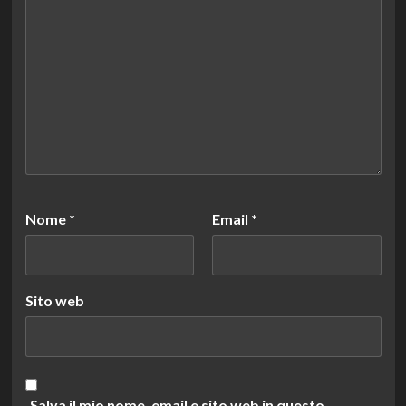
Nome
*
Email
*
Sito web
Salva il mio nome, email e sito web in questo