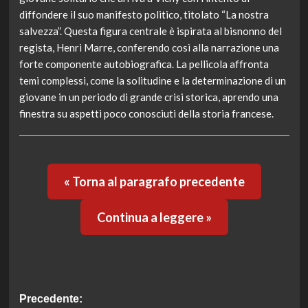
diffondere il suo manifesto politico, titolato “La nostra
salvezza”. Questa figura centrale è ispirata al bisnonno del
regista, Henri Marre, conferendo così alla narrazione una
forte componente autobiografica. La pellicola affronta
temi complessi, come la solitudine e la determinazione di un
giovane in un periodo di grande crisi storica, aprendo una
finestra su aspetti poco conosciuti della storia francese.
« Torna al paragrafo precedente
Continua a leggere »
Navigazione
Precedente: