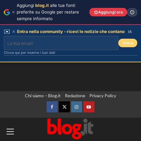
Aggiungi
blog.it
alle tue fonti
preferite su Google per restare
Aggiungi ora
sempre informato
✉️
Entra nella community - ricevi le notizie che contano
IA
Entra
Clicca qui per inserire i tuoi dati
Vai
Chi siamo – Blog.it
Redazione
Privacy Policy
al
contenuto
Facebook
Twitter
Instagram
YouTube