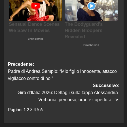
Navigazione
Precedente:
Padre di Andrea Sempio: “Mio figlio innocente, attacco
articolo
vigliacco contro di noi”
Successivo:
Giro d’Italia 2026: Dettagli sulla tappa Alessandria-
Verbania, percorso, orari e copertura TV.
Pagine:
1
2
3
4
5
6