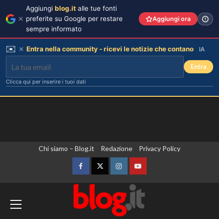
Aggiungi
blog.it
alle tue fonti
preferite su Google per restare
Aggiungi ora
sempre informato
✉️
Entra nella community - ricevi le notizie che contano
IA
Entra
Clicca qui per inserire i tuoi dati
Vai
Chi siamo – Blog.it
Redazione
Privacy Policy
al
contenuto
Facebook
Twitter
Instagram
YouTube