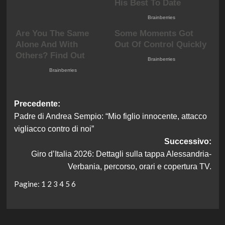
Navigazione
Precedente:
Padre di Andrea Sempio: “Mio figlio innocente, attacco
articolo
vigliacco contro di noi”
Successivo:
Giro d’Italia 2026: Dettagli sulla tappa Alessandria-
Verbania, percorso, orari e copertura TV.
Pagine:
1
2
3
4
5
6