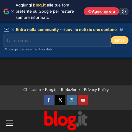
Aggiungi
blog.it
alle tue fonti
preferite su Google per restare
Aggiungi ora
sempre informato
✉️
Entra nella community - ricevi le notizie che contano
IA
Entra
Clicca qui per inserire i tuoi dati
Vai
Chi siamo – Blog.it
Redazione
Privacy Policy
al
contenuto
Facebook
Twitter
Instagram
YouTube