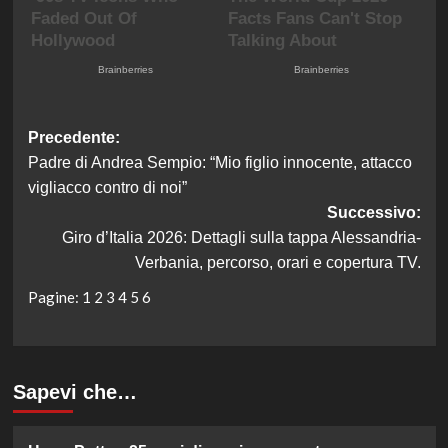
Navigazione
Precedente:
Padre di Andrea Sempio: “Mio figlio innocente, attacco
articolo
vigliacco contro di noi”
Successivo:
Giro d’Italia 2026: Dettagli sulla tappa Alessandria-
Verbania, percorso, orari e copertura TV.
Pagine:
1
2
3
4
5
6
Sapevi che…