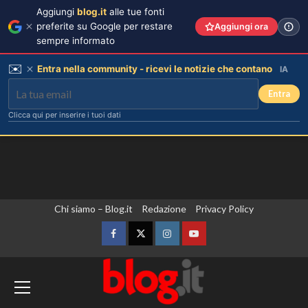
Aggiungi
blog.it
alle tue fonti
preferite su Google per restare
Aggiungi ora
sempre informato
✉️
Entra nella community - ricevi le notizie che contano
IA
Entra
Clicca qui per inserire i tuoi dati
Vai
Chi siamo – Blog.it
Redazione
Privacy Policy
al
contenuto
Facebook
Twitter
Instagram
YouTube