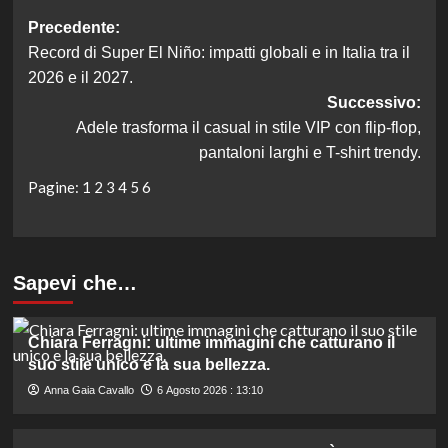
Navigazione
Precedente:
Record di Super El Niño: impatti globali e in Italia tra il
articolo
2026 e il 2027.
Successivo:
Adele trasforma il casual in stile VIP con flip-flop,
pantaloni larghi e T-shirt trendy.
Pagine:
1
2
3
4
5
6
Sapevi che…
Chiara Ferragni: ultime immagini che catturano il
suo stile unico e la sua bellezza.
Anna Gaia Cavallo
6 Agosto 2026 : 13:10