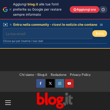
Aggiungi
blog.it
alle tue fonti
preferite su Google per restare
Aggiungi ora
sempre informato
✉️
Entra nella community - ricevi le notizie che contano
IA
Entra
Clicca qui per inserire i tuoi dati
Vai
Chi siamo – Blog.it
Redazione
Privacy Policy
al
contenuto
Facebook
Twitter
Instagram
YouTube