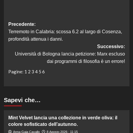
Navigazione
Precedente:
Terremoto in Calabria: scossa 6.2 al largo di Cosenza,
articolo
profondità attenua i danni.
Successivo:
Università di Bologna lancia petizione: Marx escluso
dai programmi di filosofia è un errore!
Pagine:
1
2
3
4
5
6
Sapevi che…
Mint Velvet lancia una collezione in verde oliva: il
colore sofisticato dell’autunno.
Anna Gaia Cavallo
8 Agosto 2026 : 11:15