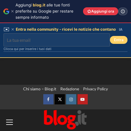
Aggiungi
blog.it
alle tue fonti
preferite su Google per restare
Aggiungi ora
sempre informato
✉️
Entra nella community - ricevi le notizie che contano
IA
Entra
Clicca qui per inserire i tuoi dati
Vai
Chi siamo – Blog.it
Redazione
Privacy Policy
al
contenuto
Facebook
Twitter
Instagram
YouTube