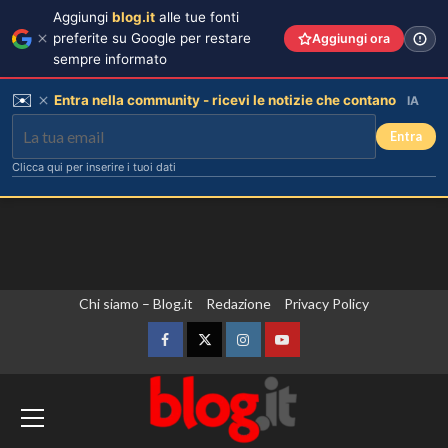
Aggiungi
blog.it
alle tue fonti
preferite su Google per restare
Aggiungi ora
sempre informato
✉️
Entra nella community - ricevi le notizie che contano
IA
Entra
Clicca qui per inserire i tuoi dati
Vai
Chi siamo – Blog.it
Redazione
Privacy Policy
al
contenuto
Facebook
Twitter
Instagram
YouTube