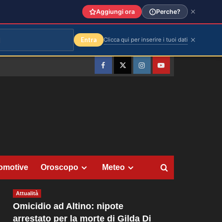
Aggiungi ora
Perche?
Entra
Clicca qui per inserire i tuoi dati
Facebook
Twitter
Instagram
YouTube
omotive
Oroscopo
Meteo
Attualità
Omicidio ad Altino: nipote
arrestato per la morte di Gilda Di