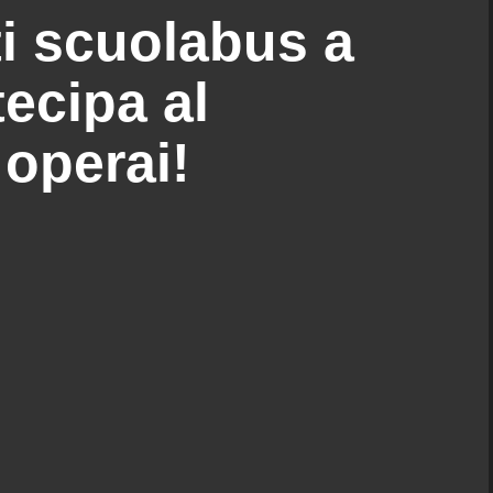
ti scuolabus a
tecipa al
operai!