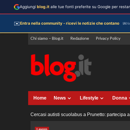
Aggiungi
blog.it
alle tue fonti preferite su Google per rest
✉️
Entra nella community - ricevi le notizie che contano
IA
N
Vai
Chi siamo – Blog.it
Redazione
Privacy Policy
al
contenuto
Home
News
Lifestyle
Donna
Cercasi autisti scuolabus a Prunetto: partecipa a
Lavoro