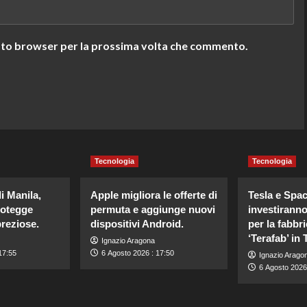
uesto browser per la prossima volta che commento.
Tecnologia
Tecnologia
i Manila,
Apple migliora le offerte di
Tesla e Spa
rotegge
permuta e aggiunge nuovi
investiranno
preziose.
dispositivi Android.
per la fabbri
‘Terafab’ in 
Ignazio Aragona
17:55
6 Agosto 2026 : 17:50
Ignazio Arago
6 Agosto 2026