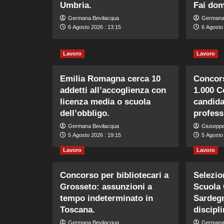
Umbria.
Fai do
Germana Bevilacqua
Germana
6 Agosto 2026 : 13:15
6 Agosto 
Lavoro
Lavoro
Emilia Romagna cerca 10
Concors
addetti all’accoglienza con
1.000 
licenza media o scuola
candidat
dell’obbligo.
profess
Germana Bevilacqua
Giusepp
5 Agosto 2026 : 19:15
5 Agosto
Lavoro
Lavoro
Concorso per bibliotecari a
Selezio
Grosseto: assunzioni a
Scuola 
tempo indeterminato in
Sardegn
Toscana.
discipli
Germana Bevilacqua
Germana