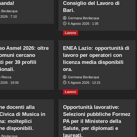
manda!
Consiglio del Lavoro di
Bari.
 Bevilacqua
2026 : 7:10
Germana Bevilacqua
6 Agosto 2026 : 1:05
Lavoro
o Asmel 2026: oltre
ENEA Lazio: opportunità di
Comuni cercano
lavoro per operatori con
i per 39 profili
licenza media disponibili
ionali.
ora.
e Recca
Germana Bevilacqua
 2026 : 19:00
5 Agosto 2026 : 13:15
Lavoro
ne docenti alla
Opportunità lavorative:
Civica di Musica in
Selezioni pubbliche Formez
a: molteplici
PA per il Ministero della
ne disponibili.
Salute, per diplomati e
laureati.
 Bevilacqua