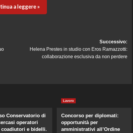
inua a leggere »
Successivo:
uo
Helena Prestes in studio con Eros Ramazzotti:
collaborazione esclusiva da non perdere
Lavoro
o Conservatorio di
Concorso per diplomati:
cercasi operatori
opportunità per
coadiutori e bidelli.
amministrativi all’Ordine