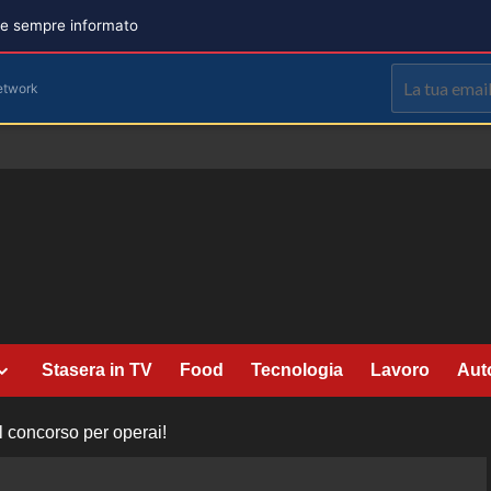
are sempre informato
etwork
Stasera in TV
Food
Tecnologia
Lavoro
Aut
l concorso per operai!