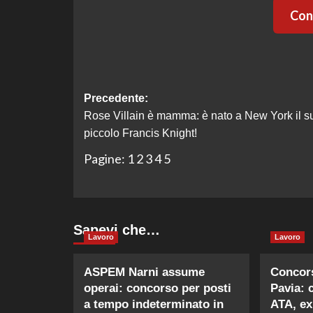
Cont
Navigazione
Precedente:
Rose Villain è mamma: è nato a New York il s
articolo
piccolo Francis Knight!
Pagine:
1
2
3
4
5
Sapevi che…
Lavoro
Lavoro
ASPEM Narni assume
Concors
operai: concorso per posti
Pavia: 
a tempo indeterminato in
ATA, ex 