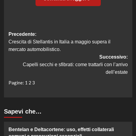
Navigazione
Precedente:
Crescita di Stellantis in Italia a maggio supera il
articolo
mercato automobilistico.
Successivo:
Capelli secchi e sfibrati: come trattarli con l’arrivo
dell’estate
Pagine:
1
2
3
Sapevi che…
Bentelan e Deltacortene: uso, effetti collaterali