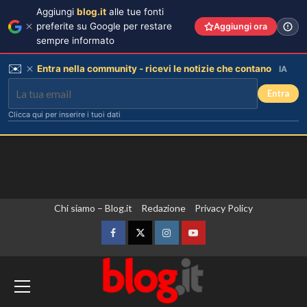
Aggiungi
blog.it
alle tue fonti
preferite su Google per restare
Aggiungi ora
sempre informato
✉️
Entra nella community - ricevi le notizie che contano
IA
Entra
Clicca qui per inserire i tuoi dati
Vai
Chi siamo – Blog.it
Redazione
Privacy Policy
al
contenuto
Facebook
Twitter
Instagram
YouTube