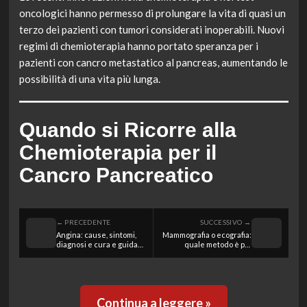
oncologici hanno permesso di prolungare la vita di quasi un
terzo dei pazienti con tumori considerati inoperabili. Nuovi
regimi di chemioterapia hanno portato speranza per i
pazienti con cancro metastatico al pancreas, aumentando le
possibilità di una vita più lunga.
Quando si Ricorre alla
Chemioterapia per il
Cancro Pancreatico
← PRECEDENTE
SUCCESSIVO →
Angina: cause, sintomi,
Mammografia o ecografia:
diagnosi e cura e guida
quale metodo è più
rapida ed efficace
efficace per la
prevenzione del cancro
al seno?
Continua a leggere »