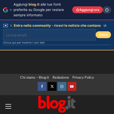
Aggiungi
blog.it
alle tue fonti
preferite su Google per restare
Aggiungi ora
sempre informato
✉️
Entra nella community - ricevi le notizie che contano
IA
Entra
Clicca qui per inserire i tuoi dati
Vai
Chi siamo – Blog.it
Redazione
Privacy Policy
al
contenuto
Facebook
Twitter
Instagram
YouTube