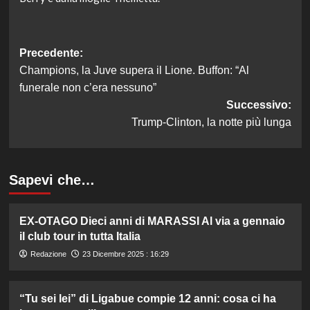
Navigazione
Precedente:
Champions, la Juve supera il Lione. Buffon: “Al
articolo
funerale non c’era nessuno”
Successivo:
Trump-Clinton, la notte più lunga
Sapevi che…
EX-OTAGO Dieci anni di MARASSI Al via a gennaio
il club tour in tutta Italia
Redazione
23 Dicembre 2025 : 16:29
“Tu sei lei” di Ligabue compie 12 anni: cosa ci ha