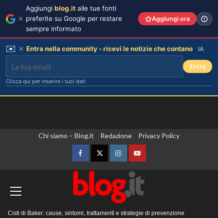
Aggiungi
blog.it
alle tue fonti
preferite su Google per restare
Aggiungi ora
sempre informato
✉️
Entra nella community - ricevi le notizie che contano
IA
Entra
Clicca qui per inserire i tuoi dati
Vai
Chi siamo – Blog.it
Redazione
Privacy Policy
al
contenuto
Facebook
Twitter
Instagram
YouTube
Menu
Cisti di Baker: cause, sintomi, trattamenti e strategie di prevenzione