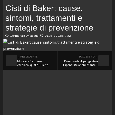
principale
Cisti di Baker: cause,
sintomi, trattamenti e
strategie di prevenzione
Germana Bevilacqua
9 Luglio 2026 : 7:52
← PRECEDENTE
SUCCESSIVO →
Massima frequenza
Esercizi ideali per gestire
cardiaca: qual è il limite
l’spondilite anchilosante e
vitale da non superare?
migliorare la qualità della
vita