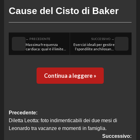
Cause del Cisto di Baker
← PRECEDENTE
SUCCESSIVO →
Massima frequenza
Esercizi ideali per gestire
cardiaca: qual è il limite
l’spondilite anchilosante
vitale da non superare?
e migliorare la qualità
della vita
Continua a leggere »
Navigazione
Precedente:
Diletta Leotta: foto indimenticabili dei due mesi di
articolo
Leonardo tra vacanze e momenti in famiglia.
Successivo: