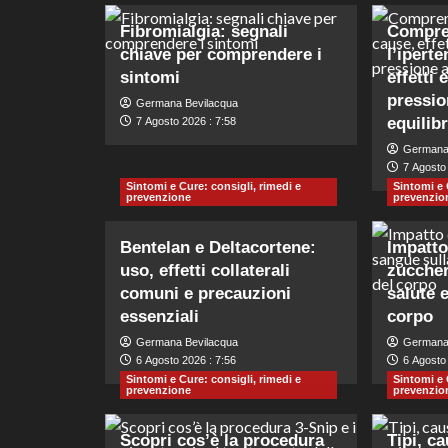
Fibromialgia: segnali
Compre
chiave per comprendere i
l’ipert
sintomi
effetti
pressio
Germana Bevilacqua
equilibr
7 Agosto 2026 : 7:58
Germana
7 Agosto 
Sintomi e Cure: consigli, rimedi e
Sintomi e 
prevenzione
prevenzio
Bentelan e Deltacortene:
Impatto 
uso, effetti collaterali
zuccher
comuni e precauzioni
salute 
essenziali
corpo
Germana Bevilacqua
Germana
6 Agosto 2026 : 7:56
6 Agosto 
Sintomi e Cure: consigli, rimedi e
Sintomi e 
prevenzione
prevenzio
Scopri cos’è la procedura
Tipi, c