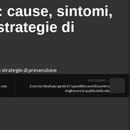
: cause, sintomi,
strategie di
SUCCESSIVO →
a non
Esercizi ideali per gestire l’spondilite anchilosante e
migliorare la qualità della vita