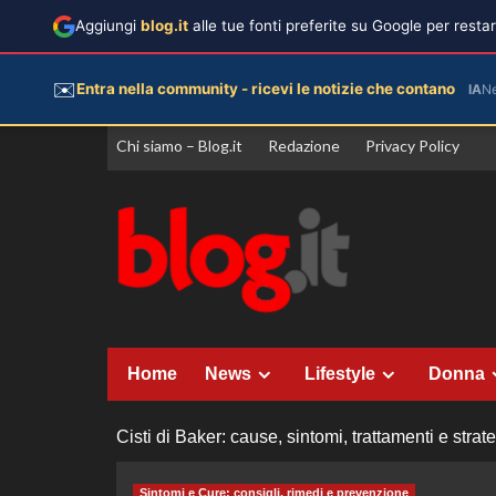
Aggiungi
blog.it
alle tue fonti preferite su Google per rest
✉️
Entra nella community - ricevi le notizie che contano
IA
N
Vai
Chi siamo – Blog.it
Redazione
Privacy Policy
al
contenuto
Home
News
Lifestyle
Donna
Cisti di Baker: cause, sintomi, trattamenti e stra
Sintomi e Cure: consigli, rimedi e prevenzione