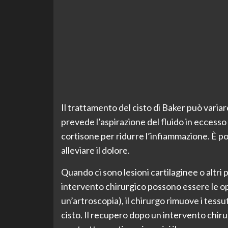
Il trattamento del cisto di Baker può varia
prevede l’aspirazione del fluido in eccesso 
cortisone per ridurre l’infiammazione. È p
alleviare il dolore.
Quando ci sono lesioni cartilaginee o altri p
intervento chirurgico possono essere le opz
un’artroscopia), il chirurgo rimuove i tess
cisto. Il recupero dopo un intervento chir