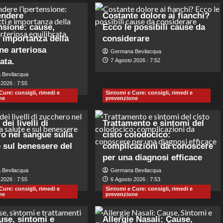
ndere
Costante dolore ai fianchi?
ensione: cause,
Ecco le possibili cause da
 e importanza della
considerare
ne arteriosa
Germana Bevilacqua
ata.
7 Agosto 2026 : 7:52
 Bevilacqua
2026 : 7:55
Cure: consigli, rimedi e
Sintomi e Cure: consigli, rimedi e
ne
prevenzione
dei livelli di
Trattamento e sintomi del
o nel sangue sulla
cisto colodocico:
e sul benessere del
complicazioni da conoscere
per una diagnosi efficace
 Bevilacqua
Germana Bevilacqua
2026 : 7:55
6 Agosto 2026 : 7:53
Cure: consigli, rimedi e
Sintomi e Cure: consigli, rimedi e
ne
prevenzione
ause, sintomi e
Allergie Nasali: Cause,