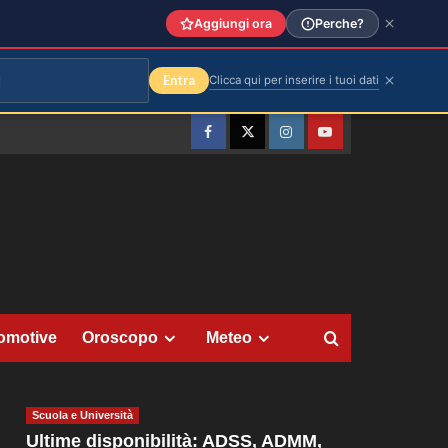
Aggiungi ora
Perche?
Entra
Clicca qui per inserire i tuoi dati
Facebook
Twitter
Instagram
YouTube
omotive
Oroscopo
Meteo
Scuola e Università
Ultime disponibilità: ADSS, ADMM,