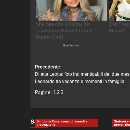
Navigazione
Precedente:
Diletta Leotta: foto indimenticabili dei due mesi
articolo
Leonardo tra vacanze e momenti in famiglia.
Pagine:
1
2
3
Sapevi che…
Sintomi e Cure: consigli, rimedi e
Sintomi e 
prevenzione
prevenzio