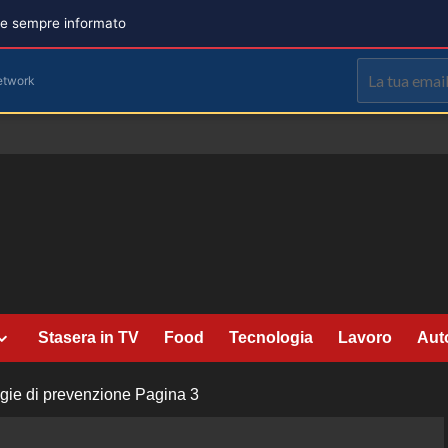
are sempre informato
etwork
Stasera in TV
Food
Tecnologia
Lavoro
Aut
tegie di prevenzione
Pagina 3