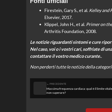
Fonti ufficiali
Firestein, Gary S., et al.
Kelley and 
Elsevier, 2017.
Klippel, John H., et al.
Primer on th
Arthritis Foundation, 2008.
Le notizie riguardanti sintomi e cure ripor
Nel caso, voi o i vostri cari, soffriate di u
contattare il vostro medico curante.
.
Non perderti tutte le notizie della categor
← PRECEDENTE
Massima frequenza cardiaca: qual è il limite vital
non superare?