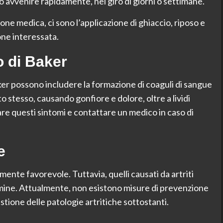
ò avvenire rapidamente, nel giro di giorni o settimane.
ione medica, ci sono l’applicazione di ghiaccio, riposo e
ione interessata.
o di Baker
ker possono includere la formazione di coaguli di sangue
to stesso, causando gonfiore e dolore, oltre a lividi
are questi sintomi e contattare un medico in caso di
e
mente favorevole. Tuttavia, quelli causati da artriti
mine. Attualmente, non esistono misure di prevenzione
gestione delle patologie artritiche sottostanti.