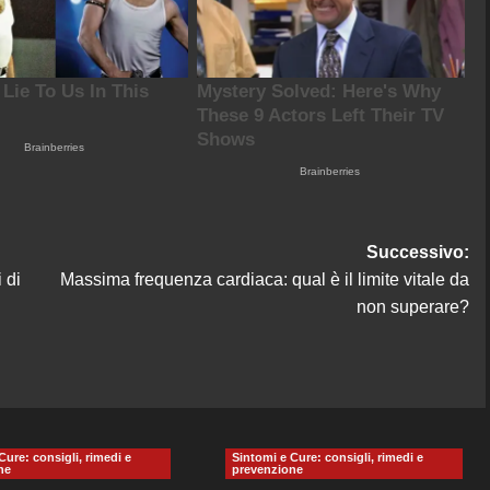
Successivo:
 di
Massima frequenza cardiaca: qual è il limite vitale da
non superare?
Cure: consigli, rimedi e
Sintomi e Cure: consigli, rimedi e
ne
prevenzione