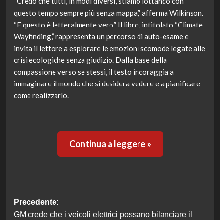
“Credo che tutti, in modi diversi, stiamo lottando con
questo tempo sempre più senza mappa,” afferma Wilkinson.
“E questo è letteralmente vero.” Il libro, intitolato “Climate
Wayfinding,” rappresenta un percorso di auto-esame e
invita il lettore a esplorare le emozioni scomode legate alle
crisi ecologiche senza giudizio. Dalla base della
compassione verso se stessi, il testo incoraggia a
immaginare il mondo che si desidera vedere e a pianificare
come realizzarlo.
Continua a leggere »
Navigazione
Precedente:
GM crede che i veicoli elettrici possano bilanciare il
articolo