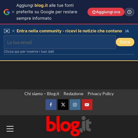
Aggiungi
blog.it
alle tue fonti
preferite su Google per restare
Aggiungi ora
sempre informato
✉️
Entra nella community - ricevi le notizie che contano
IA
Entra
Clicca qui per inserire i tuoi dati
Vai
Chi siamo – Blog.it
Redazione
Privacy Policy
al
contenuto
Facebook
Twitter
Instagram
YouTube