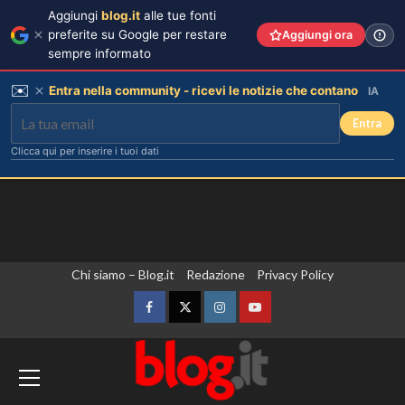
Aggiungi
blog.it
alle tue fonti
preferite su Google per restare
Aggiungi ora
sempre informato
✉️
Entra nella community - ricevi le notizie che contano
IA
Entra
Clicca qui per inserire i tuoi dati
Vai
Chi siamo – Blog.it
Redazione
Privacy Policy
al
contenuto
Facebook
Twitter
Instagram
YouTube