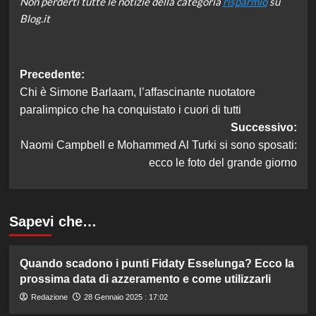
Non perderti tutte le notizie della categoria
risparmio
su
Blog.it
Navigazione
Precedente:
Chi è Simone Barlaam, l’affascinante nuotatore
articolo
paralimpico che ha conquistato i cuori di tutti
Successivo:
Naomi Campbell e Mohammed Al Turki si sono sposati:
ecco le foto del grande giorno
Sapevi che…
Quando scadono i punti Fidaty Esselunga? Ecco la
prossima data di azzeramento e come utilizzarli
Redazione
28 Gennaio 2025 : 17:02