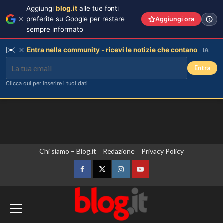
Aggiungi
blog.it
alle tue fonti
preferite su Google per restare
Aggiungi ora
sempre informato
✉️
Entra nella community - ricevi le notizie che contano
IA
Entra
Clicca qui per inserire i tuoi dati
Vai
Chi siamo – Blog.it
Redazione
Privacy Policy
al
contenuto
Facebook
Twitter
Instagram
YouTube