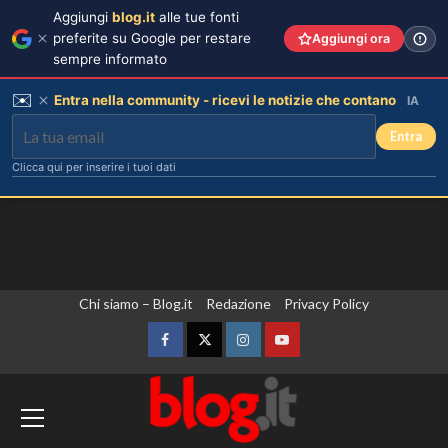
Aggiungi
blog.it
alle tue fonti
preferite su Google per restare
Aggiungi ora
sempre informato
✉️
Entra nella community - ricevi le notizie che contano
IA
Entra
Clicca qui per inserire i tuoi dati
Vai
Chi siamo – Blog.it
Redazione
Privacy Policy
al
contenuto
Facebook
Twitter
Instagram
YouTube