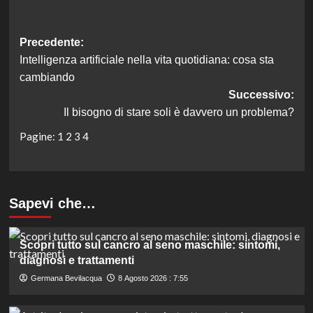
Navigazione
Precedente:
Intelligenza artificiale nella vita quotidiana: cosa sta
articolo
cambiando
Successivo:
Il bisogno di stare soli è davvero un problema?
Pagine:
1
2
3
4
Sapevi che…
Scopri tutto sul cancro al seno maschile: sintomi,
diagnosi e trattamenti
Germana Bevilacqua
8 Agosto 2026 : 7:55