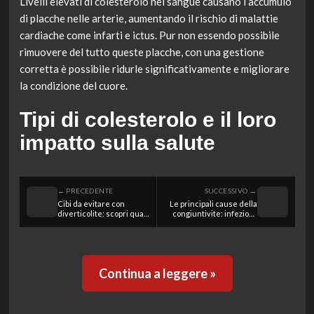
Livelli elevati di colesterolo nel sangue causano l’accumulo
di placche nelle arterie, aumentando il rischio di malattie
cardiache come infarti e ictus. Pur non essendo possibile
rimuovere del tutto queste placche, con una gestione
corretta è possibile ridurle significativamente e migliorare
la condizione del cuore.
Tipi di colesterolo e il loro
impatto sulla salute
← PRECEDENTE
SUCCESSIVO →
Cibi da evitare con
Le principali cause della
diverticolite: scopri quali
congiuntivite: infezioni,
alimenti possono farti
allergie e irritazioni
peggiorare
ambientali
Continua a leggere »