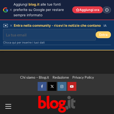
Aggiungi
blog.it
alle tue fonti
preferite su Google per restare
Aggiungi ora
sempre informato
✉️
Entra nella community - ricevi le notizie che contano
IA
Entra
Clicca qui per inserire i tuoi dati
Vai
Chi siamo – Blog.it
Redazione
Privacy Policy
al
contenuto
Facebook
Twitter
Instagram
YouTube