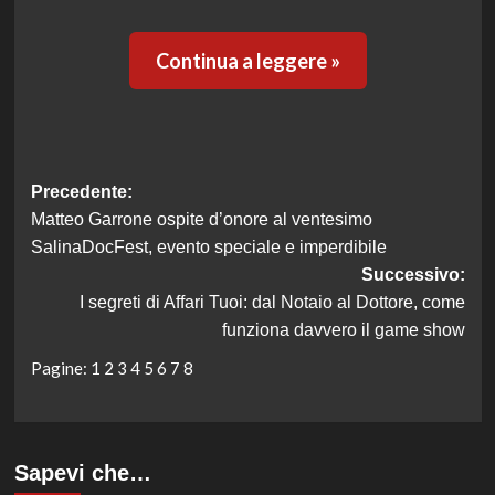
Continua a leggere »
Navigazione
Precedente:
Matteo Garrone ospite d’onore al ventesimo
articolo
SalinaDocFest, evento speciale e imperdibile
Successivo:
I segreti di Affari Tuoi: dal Notaio al Dottore, come
funziona davvero il game show
Pagine:
1
2
3
4
5
6
7
8
Sapevi che…