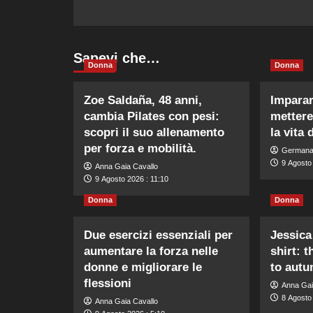
Sapevi che…
Donna
Donna
Zoe Saldaña, 48 anni,
Imparar
cambia Pilates con pesi:
mettere
scopri il suo allenamento
la vita 
per forza e mobilità.
Germana
9 Agosto 
Anna Gaia Cavallo
9 Agosto 2026 : 11:10
Donna
Donna
Due esercizi essenziali per
Jessica
aumentare la forza nelle
shirt: 
donne e migliorare le
to autu
flessioni
Anna Gai
8 Agosto
Anna Gaia Cavallo