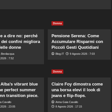
Donna
e a dire no: perché
Pensione Serena: Come
 dei confini migliora
Accumulare Risparmi con
delle donne
Piccoli Gesti Quotidiani
 Bevilacqua
Blog.IT
9 Agosto 2026 : 7:03
2026 : 7:52
Donna
 Alba’s vibrant blue
Claire Foy dimostra come
the perfect summer
una borsa elevi il look di
mn transition piece.
jeans e flip-flops.
a Cavallo
Anna Gaia Cavallo
 2026 : 23:05
8 Agosto 2026 : 17:15