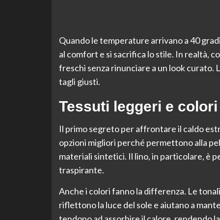
Quando le temperature arrivano a 40 gradi,
al comfort e si sacrifica lo stile. In realtà
freschi senza rinunciare a un look curato. La
tagli giusti.
Tessuti leggeri e colori 
Il primo segreto per affrontare il caldo est
opzioni migliori perché permettono alla pell
materiali sintetici. Il lino, in particolare,
traspirante.
Anche i colori fanno la differenza. Le tonal
riflettono la luce del sole e aiutano a manten
tendono ad assorbire il calore, rendendo la