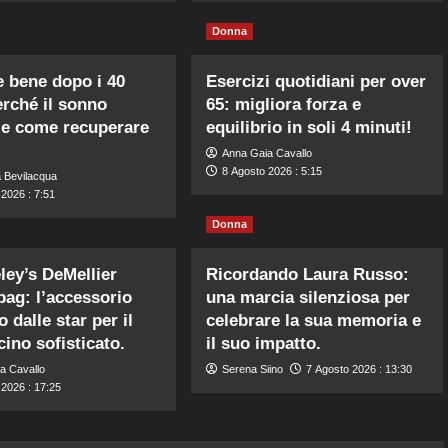
Donna
 bene dopo i 40
Esercizi quotidiani per over
erché il sonno
65: migliora forza e
 e come recuperare
equilibrio in soli 4 minuti!
Anna Gaia Cavallo
8 Agosto 2026 : 5:15
 Bevilacqua
2026 : 7:51
Donna
ley’s DeMellier
Ricordando Laura Russo:
bag: l’accessorio
una marcia silenziosa per
o dalle star per il
celebrare la sua memoria e
cino sofisticato.
il suo impatto.
a Cavallo
Serena Siino
7 Agosto 2026 : 13:30
 2026 : 17:25