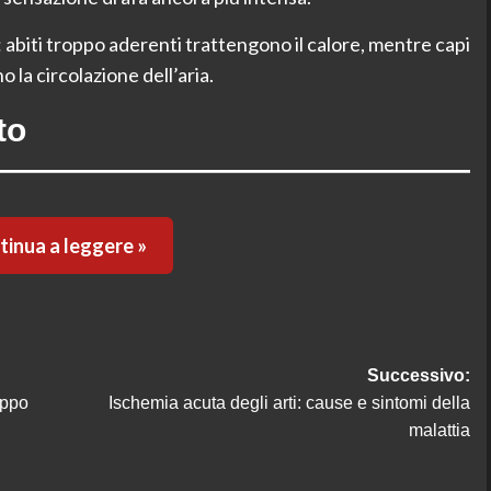
: abiti troppo aderenti trattengono il calore, mentre capi
la circolazione dell’aria.
to
inua a leggere »
Successivo:
uppo
Ischemia acuta degli arti: cause e sintomi della
malattia