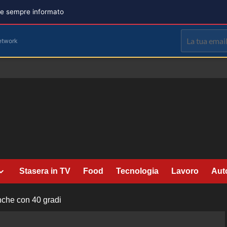
are sempre informato
etwork
Stasera in TV
Food
Tecnologia
Lavoro
Aut
nche con 40 gradi