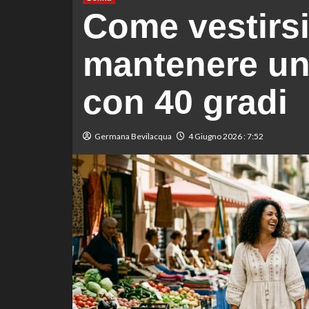
Come vestirsi
mantenere un 
con 40 gradi
Germana Bevilacqua
4 Giugno 2026 : 7:52