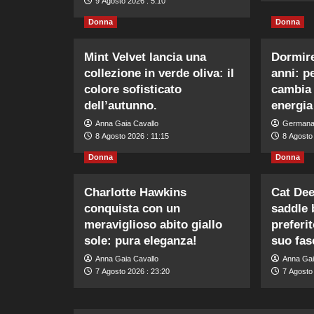
9 Agosto 2026 : 5:10
Donna
Donna
Mint Velvet lancia una
Dormire
collezione in verde oliva: il
anni: p
colore sofisticato
cambia
dell’autunno.
energia
Anna Gaia Cavallo
Germana
8 Agosto 2026 : 11:15
8 Agosto 
Donna
Donna
Charlotte Hawkins
Cat Dee
conquista con un
saddle 
meraviglioso abito giallo
preferit
sole: pura eleganza!
suo fas
Anna Gaia Cavallo
Anna Gai
7 Agosto 2026 : 23:20
7 Agosto