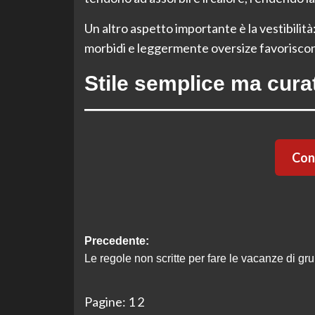
Un altro aspetto importante è la vestibilità
morbidi e leggermente oversize favoriscono 
Stile semplice ma cura
Cont
Navigazione
Precedente:
Le regole non scritte per fare le vacanze di gr
articolo
Pagine:
1
2