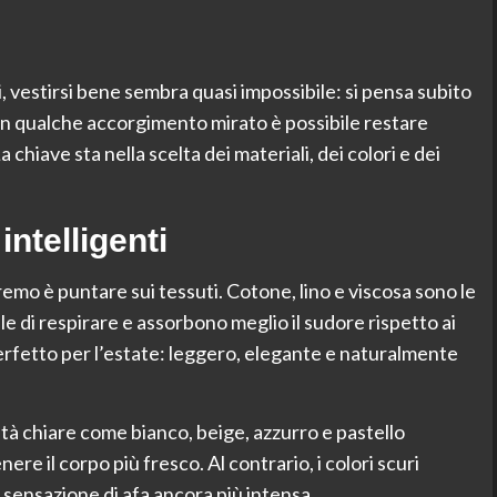
 vestirsi bene sembra quasi impossibile: si pensa subito
, con qualche accorgimento mirato è possibile restare
 chiave sta nella scelta dei materiali, dei colori e dei
intelligenti
remo è puntare sui tessuti. Cotone, lino e viscosa sono le
e di respirare e assorbono meglio il sudore rispetto ai
 è perfetto per l’estate: leggero, elegante e naturalmente
ità chiare come bianco, beige, azzurro e pastello
ere il corpo più fresco. Al contrario, i colori scuri
 sensazione di afa ancora più intensa.