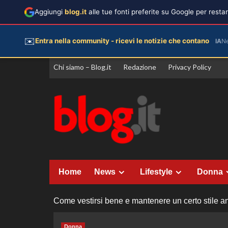
Aggiungi
blog.it
alle tue fonti preferite su Google per rest
✉️
Entra nella community - ricevi le notizie che contano
IA
N
Vai
Chi siamo – Blog.it
Redazione
Privacy Policy
al
contenuto
Home
News
Lifestyle
Donna
Come vestirsi bene e mantenere un certo stile a
Donna