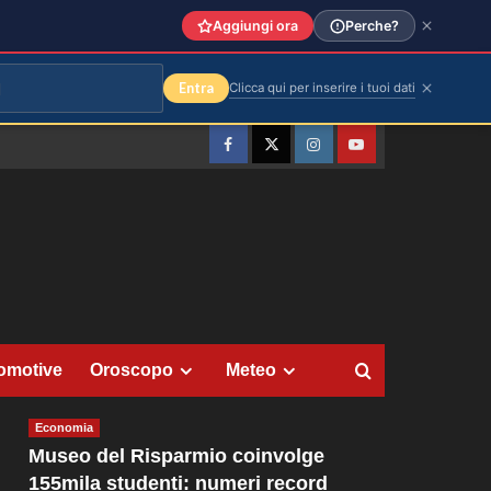
Aggiungi ora
Perche?
Entra
Clicca qui per inserire i tuoi dati
Facebook
Twitter
Instagram
YouTube
omotive
Oroscopo
Meteo
Economia
Museo del Risparmio coinvolge
155mila studenti: numeri record