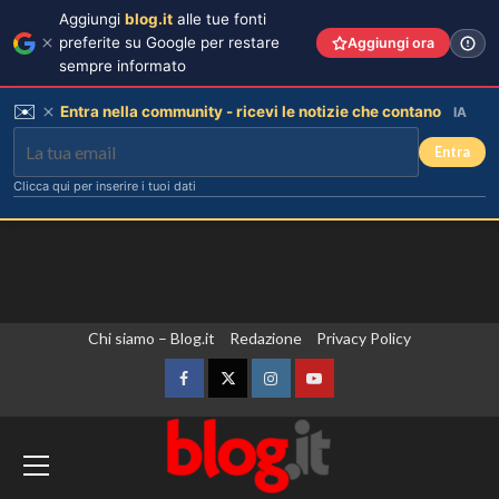
Aggiungi
blog.it
alle tue fonti
preferite su Google per restare
Aggiungi ora
sempre informato
✉️
Entra nella community - ricevi le notizie che contano
IA
Entra
Clicca qui per inserire i tuoi dati
Vai
Chi siamo – Blog.it
Redazione
Privacy Policy
al
contenuto
Facebook
Twitter
Instagram
YouTube