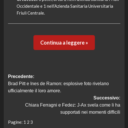
Occidentale e 1 nell’Azienda Sanitaria Universitaria
Friuli Centrale.
Continua a leggere »
Navigazione
Precedente:
Brad Pitt e Ines de Ramon: esplosive foto rivelano
articolo
ufficialmente il loro amore.
Successivo:
Chiara Ferragni e Fedez: J-Ax svela come li ha
supportati nei momenti difficili
Pagine:
1
2
3