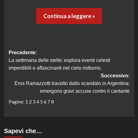
Continua a leggere »
Navigazione
Precedente:
La settimana delle stelle: esplora eventi celesti
articolo
imperdibili e affascinanti nel cielo notturno.
Successivo:
Eros Ramazzotti travolto dallo scandalo in Argentina:
emergono gravi accuse contro il cantante
Pagine:
1
2
3
4
5
6
7
8
Sapevi che…