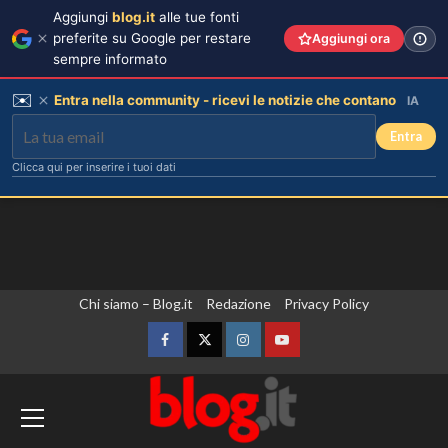
Aggiungi
blog.it
alle tue fonti
preferite su Google per restare
Aggiungi ora
sempre informato
✉️
Entra nella community - ricevi le notizie che contano
IA
Entra
Clicca qui per inserire i tuoi dati
Vai
Chi siamo – Blog.it
Redazione
Privacy Policy
al
contenuto
Facebook
Twitter
Instagram
YouTube