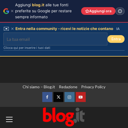
Aggiungi
blog.it
alle tue fonti
preferite su Google per restare
Aggiungi ora
sempre informato
✉️
Entra nella community - ricevi le notizie che contano
IA
Entra
Clicca qui per inserire i tuoi dati
Vai
Chi siamo – Blog.it
Redazione
Privacy Policy
al
contenuto
Facebook
Twitter
Instagram
YouTube