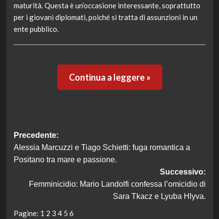
maturità. Questa è un’occasione interessante, soprattutto
per i giovani diplomati, poiché si tratta di assunzioni in un
ente pubblico.
Continua a leggere »
Navigazione
Precedente:
Alessia Marcuzzi e Tiago Schietti: fuga romantica a
articolo
Positano tra mare e passione.
Successivo:
Femminicidio: Mario Landolfi confessa l’omicidio di
Sara Tkacz e Lyuba Hlyva.
Pagine:
1
2
3
4
5
6