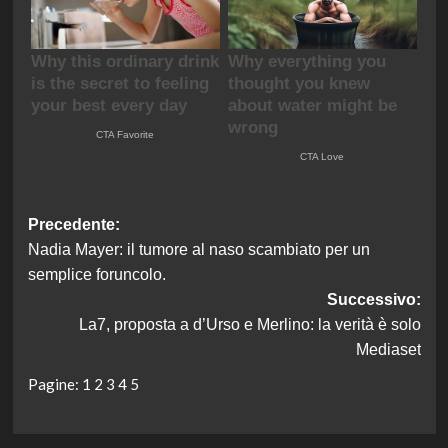
Navigazione
Precedente:
Nadia Mayer: il tumore al naso scambiato per un
articolo
semplice foruncolo.
Successivo:
La7, proposta a d’Urso e Merlino: la verità è solo
Mediaset
Pagine:
1
2
3
4
5