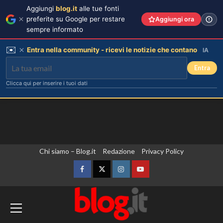
Aggiungi
blog.it
alle tue fonti
preferite su Google per restare
Aggiungi ora
sempre informato
✉️
Entra nella community - ricevi le notizie che contano
IA
Entra
Clicca qui per inserire i tuoi dati
Vai
Chi siamo – Blog.it
Redazione
Privacy Policy
al
contenuto
Facebook
Twitter
Instagram
YouTube