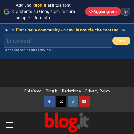
Aggiungi
blog.it
alle tue fonti
preferite su Google per restare
Aggiungi ora
sempre informato
✉️
Entra nella community - ricevi le notizie che contano
IA
Entra
Clicca qui per inserire i tuoi dati
Vai
Chi siamo – Blog.it
Redazione
Privacy Policy
al
contenuto
Facebook
Twitter
Instagram
YouTube