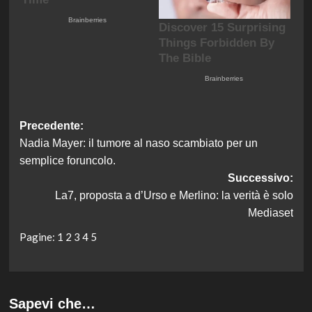
Navigazione
Precedente:
Nadia Mayer: il tumore al naso scambiato per un
articolo
semplice foruncolo.
Successivo:
La7, proposta a d’Urso e Merlino: la verità è solo
Mediaset
Pagine:
1
2
3
4
5
Sapevi che…