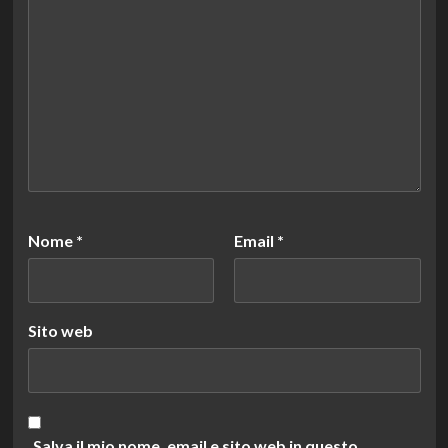
Nome
*
Email
*
Sito web
Salva il mio nome, email e sito web in questo