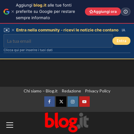
Aggiungi
blog.it
alle tue fonti
preferite su Google per restare
Aggiungi ora
sempre informato
✉️
Entra nella community - ricevi le notizie che contano
IA
Entra
Clicca qui per inserire i tuoi dati
Vai
Chi siamo – Blog.it
Redazione
Privacy Policy
al
contenuto
Facebook
Twitter
Instagram
YouTube