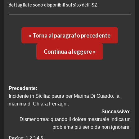
dettagliate sono disponibili sul sito dell’ISZ.
« Torna al paragrafo precedente
Continua a leggere »
Navigazione
Precedente:
Incidente in Sicilia: paura per Marina Di Guardo, la
articolo
mamma di Chiara Ferragni.
Successivo:
Dismenorrea: quando il dolore mestruale indica un
problema più serio da non ignorare.
Pagine:
1
2
3
4
5