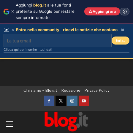
Aggiungi
blog.it
alle tue fonti
preferite su Google per restare
Aggiungi ora
sempre informato
✉️
Entra nella community - ricevi le notizie che contano
IA
Entra
Clicca qui per inserire i tuoi dati
Vai
Chi siamo – Blog.it
Redazione
Privacy Policy
al
contenuto
Facebook
Twitter
Instagram
YouTube