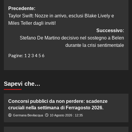
Navigazione
Precedente:
Taylor Swift: Nozze in arrivo, esclusi Blake Lively e
articolo
Miles Teller dagli inviti!
Successivo:
Stefano De Martino decisivo nel sostegno a Belen
durante la crisi sentimentale
Pagine:
1
2
3
4
5
6
Sapevi che…
Concorsi pubblici da non perdere: scadenze
cruciali nella settimana di Ferragosto 2026.
Germana Bevilacqua
10 Agosto 2026 : 12:35